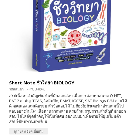
Short Note ชีววิทยา BIOLOGY
รหัสสินค้า : P-YOU-0040
สรุปเนื้อหาสำคัญเข้มข้นที่มักออกสอบ เพื่อการสอบทุกสนาม O-NET,
PAT 2 สามัญ, TCAS, โอลิมปิก, BMAT, IGCSE, SAT Biology E/M อ่านได้
ด้วยตนเอง เล่มเดียวจบ ทำข้อสอบได้ ไม่ต้องง้อติวเตอร์! “อ่านเล่มนี้ไป
สอบอย่างมั่นใจ” เนื้อหาหลากหลาย ครบถ้วน สรุปสาระสำคัญที่มักออก
สอบ ไฮไลต์จุดสำคัญให้เป็นพิเศษ ออกแบบมาเพื่อช่วยให้ผู้เตรียมตัว
สอบใช้ทบทวนบทเรียน
ดูรายละเอียดเพิ่มเติม