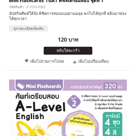
Mini Flashcards TGAT ศัพท์เตรียมสอบ ชุดที่ 1
รหัสสินค้า : P-YOU-0302
อัปสกิลศัพท์ให้ปัง พิชิตการสอบแบบผ่านฉลุย พกไปได้ทุกที่ หยิบมาท่อง
ได้ทุกเวลา
ดูรายละเอียดเพิ่มเติม
120 บาท
หยิบใส่ตะกร้า
เพิ่มไปรายการโปรด
เพิ่มไปเปรียบเทียบ