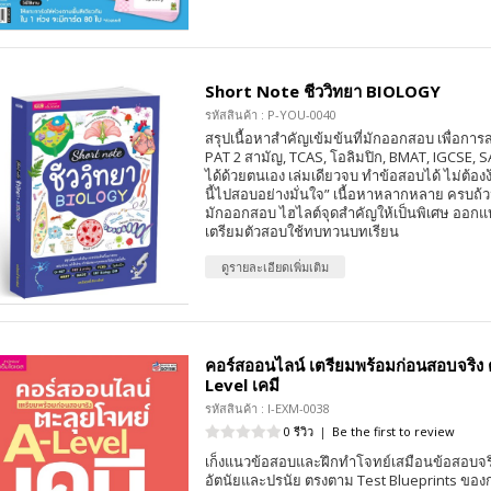
Short Note ชีววิทยา BIOLOGY
รหัสสินค้า : P-YOU-0040
สรุปเนื้อหาสำคัญเข้มข้นที่มักออกสอบ เพื่อก
PAT 2 สามัญ, TCAS, โอลิมปิก, BMAT, IGCSE, S
ได้ด้วยตนเอง เล่มเดียวจบ ทำข้อสอบได้ ไม่ต้องง้
นี้ไปสอบอย่างมั่นใจ” เนื้อหาหลากหลาย ครบถ้ว
มักออกสอบ ไฮไลต์จุดสำคัญให้เป็นพิเศษ ออกแบบ
เตรียมตัวสอบใช้ทบทวนบทเรียน
ดูรายละเอียดเพิ่มเติม
คอร์สออนไลน์ เตรียมพร้อมก่อนสอบจริง 
Level เคมี
รหัสสินค้า : I-EXM-0038
0 รีวิว
|
Be the first to review
เก็งแนวข้อสอบและฝึกทำโจทย์เสมือนข้อสอบจริงท
อัตนัยและปรนัย ตรงตาม Test Blueprints ของ