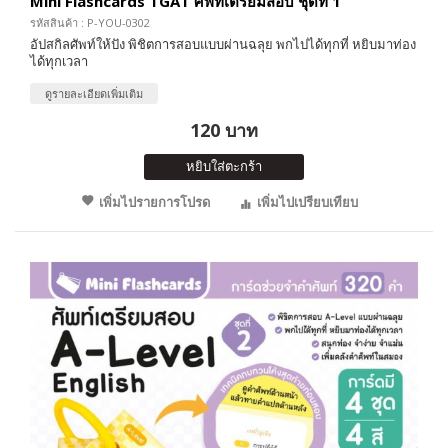
Mini Flashcards TGAT ศัพท์เตรียมสอบ ชุดที่ 1
รหัสสินค้า : P-YOU-0302
อัปสกิลศัพท์ให้ปัง พิชิตการสอบแบบผ่านฉลุย พกไปได้ทุกที่ หยิบมาท่อง
ได้ทุกเวลา
ดูรายละเอียดเพิ่มเติม
120 บาท
หยิบใส่ตะกร้า
เพิ่มไปรายการโปรด
เพิ่มไปเปรียบเทียบ