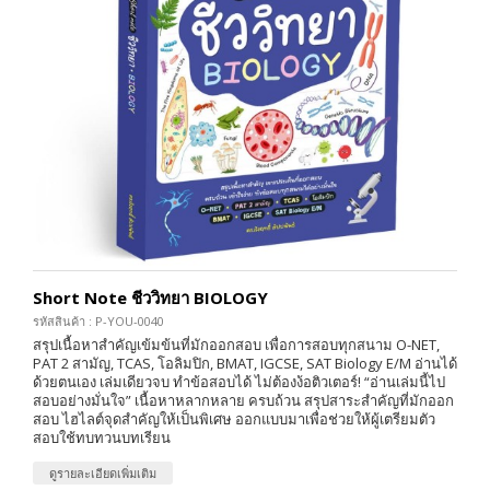
Short Note ชีววิทยา BIOLOGY
รหัสสินค้า : P-YOU-0040
สรุปเนื้อหาสำคัญเข้มข้นที่มักออกสอบ เพื่อการสอบทุกสนาม O-NET,
PAT 2 สามัญ, TCAS, โอลิมปิก, BMAT, IGCSE, SAT Biology E/M อ่านได้
ด้วยตนเอง เล่มเดียวจบ ทำข้อสอบได้ ไม่ต้องง้อติวเตอร์! “อ่านเล่มนี้ไป
สอบอย่างมั่นใจ” เนื้อหาหลากหลาย ครบถ้วน สรุปสาระสำคัญที่มักออก
สอบ ไฮไลต์จุดสำคัญให้เป็นพิเศษ ออกแบบมาเพื่อช่วยให้ผู้เตรียมตัว
สอบใช้ทบทวนบทเรียน
ดูรายละเอียดเพิ่มเติม