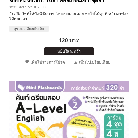
Mini Flashcards TGAT ศัพท์เตรียมสอบ ชุดที่ 1
รหัสสินค้า : P-YOU-0302
อัปสกิลศัพท์ให้ปัง พิชิตการสอบแบบผ่านฉลุย พกไปได้ทุกที่ หยิบมาท่อง
ได้ทุกเวลา
ดูรายละเอียดเพิ่มเติม
120 บาท
หยิบใส่ตะกร้า
เพิ่มไปรายการโปรด
เพิ่มไปเปรียบเทียบ