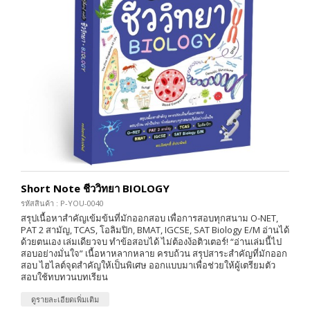
Short Note ชีววิทยา BIOLOGY
รหัสสินค้า : P-YOU-0040
สรุปเนื้อหาสำคัญเข้มข้นที่มักออกสอบ เพื่อการสอบทุกสนาม O-NET,
PAT 2 สามัญ, TCAS, โอลิมปิก, BMAT, IGCSE, SAT Biology E/M อ่านได้
ด้วยตนเอง เล่มเดียวจบ ทำข้อสอบได้ ไม่ต้องง้อติวเตอร์! “อ่านเล่มนี้ไป
สอบอย่างมั่นใจ” เนื้อหาหลากหลาย ครบถ้วน สรุปสาระสำคัญที่มักออก
สอบ ไฮไลต์จุดสำคัญให้เป็นพิเศษ ออกแบบมาเพื่อช่วยให้ผู้เตรียมตัว
สอบใช้ทบทวนบทเรียน
ดูรายละเอียดเพิ่มเติม