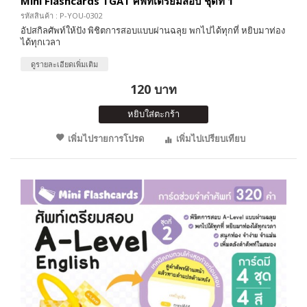
Mini Flashcards TGAT ศัพท์เตรียมสอบ ชุดที่ 1
รหัสสินค้า : P-YOU-0302
อัปสกิลศัพท์ให้ปัง พิชิตการสอบแบบผ่านฉลุย พกไปได้ทุกที่ หยิบมาท่อง
ได้ทุกเวลา
ดูรายละเอียดเพิ่มเติม
120 บาท
หยิบใส่ตะกร้า
เพิ่มไปรายการโปรด
เพิ่มไปเปรียบเทียบ