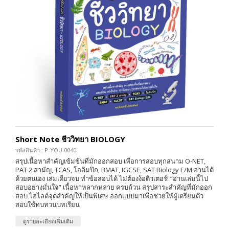
Short Note ชีววิทยา BIOLOGY
รหัสสินค้า : P-YOU-0040
สรุปเนื้อหาสำคัญเข้มข้นที่มักออกสอบ เพื่อการสอบทุกสนาม O-NET,
PAT 2 สามัญ, TCAS, โอลิมปิก, BMAT, IGCSE, SAT Biology E/M อ่านได้
ด้วยตนเอง เล่มเดียวจบ ทำข้อสอบได้ ไม่ต้องง้อติวเตอร์! “อ่านเล่มนี้ไป
สอบอย่างมั่นใจ” เนื้อหาหลากหลาย ครบถ้วน สรุปสาระสำคัญที่มักออก
สอบ ไฮไลต์จุดสำคัญให้เป็นพิเศษ ออกแบบมาเพื่อช่วยให้ผู้เตรียมตัว
สอบใช้ทบทวนบทเรียน
ดูรายละเอียดเพิ่มเติม