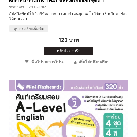
Mini Flashcards TGAT ศัพท์เตรียมสอบ ชุดที่ 1
รหัสสินค้า : P-YOU-0302
อัปสกิลศัพท์ให้ปัง พิชิตการสอบแบบผ่านฉลุย พกไปได้ทุกที่ หยิบมาท่อง
ได้ทุกเวลา
ดูรายละเอียดเพิ่มเติม
120 บาท
หยิบใส่ตะกร้า
เพิ่มไปรายการโปรด
เพิ่มไปเปรียบเทียบ