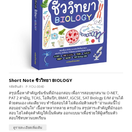
Short Note ชีววิทยา BIOLOGY
รหัสสินค้า : P-YOU-0040
สรุปเนื้อหาสำคัญเข้มข้นที่มักออกสอบ เพื่อการสอบทุกสนาม O-NET,
PAT 2 สามัญ, TCAS, โอลิมปิก, BMAT, IGCSE, SAT Biology E/M อ่านได้
ด้วยตนเอง เล่มเดียวจบ ทำข้อสอบได้ ไม่ต้องง้อติวเตอร์! “อ่านเล่มนี้ไป
สอบอย่างมั่นใจ” เนื้อหาหลากหลาย ครบถ้วน สรุปสาระสำคัญที่มักออก
สอบ ไฮไลต์จุดสำคัญให้เป็นพิเศษ ออกแบบมาเพื่อช่วยให้ผู้เตรียมตัว
สอบใช้ทบทวนบทเรียน
ดูรายละเอียดเพิ่มเติม