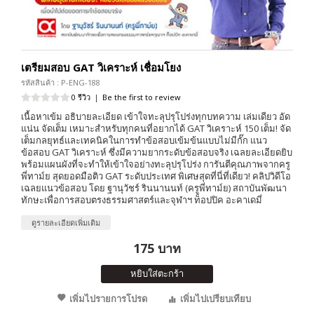
เตรียมสอบ GAT วิเคราะห์ เชื่อมโยง
รหัสสินค้า : P-ENG-188
0 รีวิว
|
Be the first to review
เนื้อหาเข้ม อธิบายละเอียด เข้าใจทะลุปรุโปร่งทุกบทความ เล่มเดียว อัด
แน่น จัดเต็ม เหมาะสำหรับทุกคนที่อยากได้ GAT วิเคราะห์ 150 เต็ม! จัด
เต็มกลยุทธ์และเทคนิคในการทำข้อสอบเข้มข้นแบบไม่มีกั๊ก แนว
ข้อสอบ GAT วิเคราะห์ ซึ่งมีความยากระดับข้อสอบจริง เฉลยละเอียดยิบ
พร้อมแผนผังที่จะทำให้เข้าใจอย่างทะลุปรุโปร่ง การันตีคุณภาพจากครู
พี่ทาม์ย สุดยอดมือติว GAT ระดับประเทศ พิเศษสุดที่นี่ที่เดียว! คลิปวิดีโอ
เฉลยแนวข้อสอบ โดย ฐานุวัชร์ รินนานนท์ (ครูพี่ทาม์ย) สถาบันพัฒนา
ทักษะเพื่อการสอบตรงธรรมศาสตร์และจุฬาฯ ท็อปปิค อะคาเดมี่
ดูรายละเอียดเพิ่มเติม
175 บาท
หยิบใส่ตะกร้า
เพิ่มไปรายการโปรด
เพิ่มไปเปรียบเทียบ