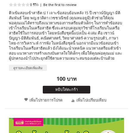
0 รีวิว
|
Be the first to review
ติวเข้มสอบเข้าสาธิต ป.1 เจาะข้อสอบย้อนหลัง 15 ปี เชาวน์ปัญญา มิติ
สัมพันธ์ โดย พญ.ธวลิดา เวชชวณิชย์ (คุณหมอยูมิ) ตัวช่วยให้คุณ
พ่อคุณแม่ได้ทราบถึงแนวทางของการเตรียมตัวเด็กๆ ในการทำข้อสอบ
เข้าโรงเรียนในเครือสาธิต ซึ่งจะครอบคลุมทุกวิชาที่โรงเรียนในเครือ
สาธิตใช้ในการสอบเข้า โดยหนังสือชุดนี้แบ่งเป็น 4 เล่ม คือ เชาวน์
ปัญญา-มิติสัมพันธ์, คณิตศาสตร์, วิทยาศาสตร์-ความรูรอบตัว, ภาษา
ไทย-การวิเคราะห์ การฟัง ในหนังสือชุดนี้ นอกจากมีแนวข้อสอบเข้า
โรงเรียนในเครือสาธิตแล้ว ยังได้แนะนำเทคนิค แนวทางเตรียมตัวเข้า
สอบ แนวทางการสร้างแรงบันดาลใจให้เด็กๆ เพื่อให้คุณพ่อคุณแม่ และ
ผู้ปกครองนำไปประยุกต์ใช้ตามความเหมาะสมของแต่ละบ้านด้วย
ดูรายละเอียดเพิ่มเติม
100 บาท
หยิบใส่ตะกร้า
เพิ่มไปรายการโปรด
เพิ่มไปเปรียบเทียบ