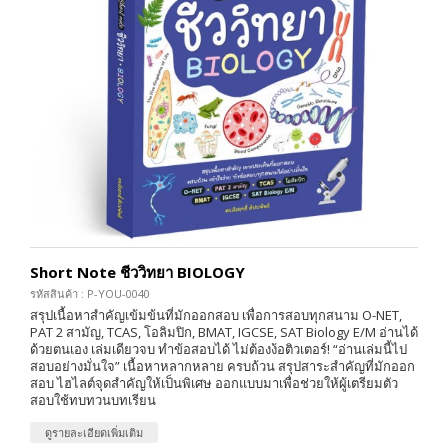
Short Note ชีววิทยา BIOLOGY
รหัสสินค้า : P-YOU-0040
สรุปเนื้อหาสำคัญเข้มข้นที่มักออกสอบ เพื่อการสอบทุกสนาม O-NET,
PAT 2 สามัญ, TCAS, โอลิมปิก, BMAT, IGCSE, SAT Biology E/M อ่านได้
ด้วยตนเอง เล่มเดียวจบ ทำข้อสอบได้ ไม่ต้องง้อติวเตอร์! “อ่านเล่มนี้ไป
สอบอย่างมั่นใจ” เนื้อหาหลากหลาย ครบถ้วน สรุปสาระสำคัญที่มักออก
สอบ ไฮไลต์จุดสำคัญให้เป็นพิเศษ ออกแบบมาเพื่อช่วยให้ผู้เตรียมตัว
สอบใช้ทบทวนบทเรียน
ดูรายละเอียดเพิ่มเติม