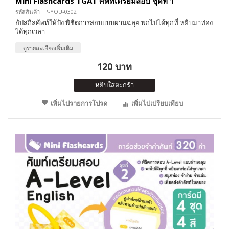
Mini Flashcards TGAT ศัพท์เตรียมสอบ ชุดที่ 1
รหัสสินค้า : P-YOU-0302
อัปสกิลศัพท์ให้ปัง พิชิตการสอบแบบผ่านฉลุย พกไปได้ทุกที่ หยิบมาท่อง
ได้ทุกเวลา
ดูรายละเอียดเพิ่มเติม
120 บาท
หยิบใส่ตะกร้า
เพิ่มไปรายการโปรด
เพิ่มไปเปรียบเทียบ