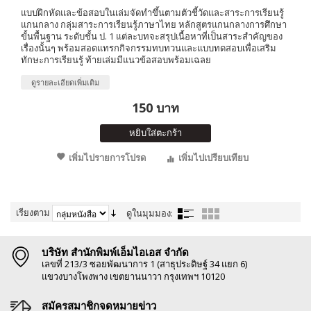
แบบฝึกหัดและข้อสอบในเล่มจัดทำขึ้นตามตัวชี้วัดและสาระการเรียนรู้
แกนกลาง กลุ่มสาระการเรียนรู้ภาษาไทย หลักสูตรแกนกลางการศึกษา
ขั้นพื้นฐาน ระดับชั้น ป. 1 แต่ละบทจะสรุปเนื้อหาที่เป็นสาระสำคัญของ
เรื่องนั้นๆ พร้อมสอดแทรกกิจกรรมทบทวนและแบบทดสอบเพื่อเสริม
ทักษะการเรียนรู้ ท้ายเล่มมีแนวข้อสอบพร้อมเฉลย
ดูรายละเอียดเพิ่มเติม
150 บาท
หยิบใส่ตะกร้า
เพิ่มไปรายการโปรด
เพิ่มไปเปรียบเทียบ
เรียงตาม
ดูในมุมมอง:
บริษัท สำนักพิมพ์เอ็มไอเอส จำกัด
เลขที่ 213/3 ซอยพัฒนาการ 1 (สาธุประดิษฐ์ 34 แยก 6)
แขวงบางโพงพาง เขตยานนาวา กรุงเทพฯ 10120
สมัครสมาชิกจดหมายข่าว