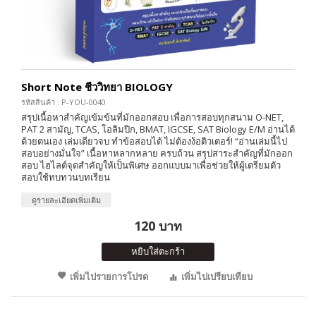
Short Note ชีววิทยา BIOLOGY
รหัสสินค้า : P-YOU-0040
สรุปเนื้อหาสำคัญเข้มข้นที่มักออกสอบ เพื่อการสอบทุกสนาม O-NET,
PAT 2 สามัญ, TCAS, โอลิมปิก, BMAT, IGCSE, SAT Biology E/M อ่านได้
ด้วยตนเอง เล่มเดียวจบ ทำข้อสอบได้ ไม่ต้องง้อติวเตอร์! “อ่านเล่มนี้ไป
สอบอย่างมั่นใจ” เนื้อหาหลากหลาย ครบถ้วน สรุปสาระสำคัญที่มักออก
สอบ ไฮไลต์จุดสำคัญให้เป็นพิเศษ ออกแบบมาเพื่อช่วยให้ผู้เตรียมตัว
สอบใช้ทบทวนบทเรียน
ดูรายละเอียดเพิ่มเติม
120 บาท
หยิบใส่ตะกร้า
เพิ่มไปรายการโปรด
เพิ่มไปเปรียบเทียบ