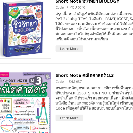
Short Note ชีววิทยา BIOLOGY
Code : P-YOU-0040
สรุปเนื้อหาสำคัญเข้มข้นที่มักออกสอบ เพื่อก
PAT 2 สามัญ, TCAS, โอลิมปิก, BMAT, IGCSE, S
ได้ด้วยตนเอง เล่มเดียวจบ ทำข้อสอบได้ ไม่ต้องง้
นี้ไปสอบอย่างมั่นใจ” เนื้อหาหลากหลาย ครบถ้ว
มักออกสอบ ไฮไลต์จุดสำคัญให้เป็นพิเศษ ออกแบบ
เตรียมตัวสอบใช้ทบทวนบทเรียน
Learn More
Short Note คณิตศาสตร์ ม.3
Code : I-EXM-037
ตรงตามหลักสูตรแกนกลางการศึกษาขั้นพื้นฐาน 
ปรับปรุง พ.ศ. 2560 ) SHORT NOTE ช่วยจำ สรุปเ
จดจำเนื้อหาได้รวดเร็ว สอดแทรกเนื้อหาเพิ่มเต
หนังสือเรียน แทรกองค์ความรู้สมัยใหม่ เข้ากับ
Code เพื่อดูคลิปวิดีโอ สอนประกอบเนื้อหาในบา
Learn More