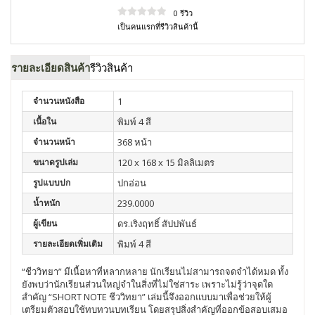
0 รีวิว
เป็นคนแรกที่รีวิวสินค้านี้
รายละเอียดสินค้า
รีวิวสินค้า
จำนวนหนังสือ
1
เนื้อใน
พิมพ์ 4 สี
จำนวนหน้า
368 หน้า
ขนาดรูปเล่ม
120 x 168 x 15 มิลลิเมตร
รูปแบบปก
ปกอ่อน
น้ำหนัก
239.0000
ผู้เขียน
ดร.เริงฤทธิ์ สัปปพันธ์
รายละเอียดเพิ่มเติม
พิมพ์ 4 สี
“ชีววิทยา” มีเนื้อหาที่หลากหลาย นักเรียนไม่สามารถจดจำได้หมด ทั้ง
ยังพบว่านักเรียนส่วนใหญ่จำในสิ่งที่ไม่ใช่สาระ เพราะไม่รู้ว่าจุดใด
สำคัญ “SHORT NOTE ชีววิทยา” เล่มนี้จึงออกแบบมาเพื่อช่วยให้ผู้
เตรียมตัวสอบใช้ทบทวนบทเรียน โดยสรุปสิ่งสำคัญที่ออกข้อสอบเสมอ