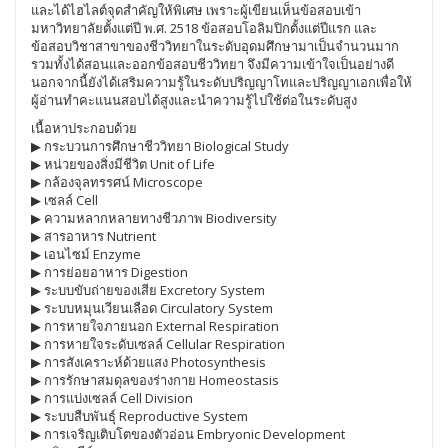
และได้ไฮไลต์จุดสำคัญให้พิเศษ เพราะผู้เขียนเห็นข้อสอบเข้า
มหาวิทยาลัยตั้งแต่ปี พ.ศ. 2518 ข้อสอบโอลิมปิกตั้งแต่ปีแรก และ
ข้อสอบวิชาสาขาของชีววิทยาในระดับอุดมศึกษามาเป็นจำนวนมาก
รวมทั้งได้สอนและออกข้อสอบชีววิทยา จึงมีความเข้าใจเป็นอย่างดี
นอกจากนี้ยังได้เสริมความรู้ในระดับปริญญาโทและปริญญาเอกเพื่อให้
ผู้อ่านทำคะแนนสอบได้สูงและนำความรู้ไปใช้ต่อในระดับสูง
เนื้อหาประกอบด้วย
▶ กระบวนการศึกษาชีววิทยา Biological Study
▶ หน่วยของสิ่งมีชีวิต Unit of Life
▶ กล้องจุลทรรศน์ Microscope
▶ เซลล์ Cell
▶ ความหลากหลายทางชีวภาพ Biodiversity
▶ สารอาหาร Nutrient
▶ เอนไซม์ Enzyme
▶ การย่อยอาหาร Digestion
▶ ระบบขับถ่ายของเสีย Excretory System
▶ ระบบหมุนเวียนเลือด Circulatory System
▶ การหายใจภายนอก External Respiration
▶ การหายใจระดับเซลล์ Cellular Respiration
▶ การสังเคราะห์ด้วยแสง Photosynthesis
▶ การรักษาสมดุลของร่างกาย Homeostasis
▶ การแบ่งเซลล์ Cell Division
▶ ระบบสืบพันธุ์ Reproductive System
▶ การเจริญเติบโตของตัวอ่อน Embryonic Development