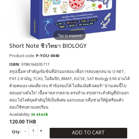
Tap to expand
Short Note ชีววิทยา BIOLOGY
Product code:
P-YOU-0040
ISBN:
9786164305717
สรุปเนื้อหาสำคัญเข้มข้นที่มักออกสอบ เพื่อการสอบทุกสนาม O-NET,
PAT 2 สามัญ, TCAS, โอลิมปิก, BMAT, IGCSE, SAT Biology E/M อ่านได้
ด้วยตนเอง เล่มเดียวจบ ทำข้อสอบได้ ไม่ต้องง้อติวเตอร์! “อ่านเล่มนี้ไป
สอบอย่างมั่นใจ” เนื้อหาหลากหลาย ครบถ้วน สรุปสาระสำคัญที่มักออก
สอบ ไฮไลต์จุดสำคัญให้เป็นพิเศษ ออกแบบมาเพื่อช่วยให้ผู้เตรียมตัว
สอบใช้ทบทวนบทเรียน
Availability:
In stock
120.00 THB
Qty:
ADD TO CART