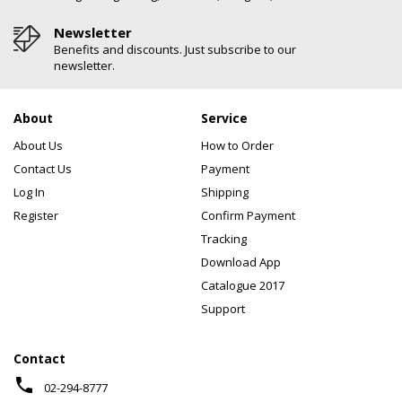
Newsletter
Benefits and discounts. Just subscribe to our
newsletter.
About
Service
About Us
How to Order
Contact Us
Payment
Log In
Shipping
Register
Confirm Payment
Tracking
Download App
Catalogue 2017
Support
Contact
phone
02-294-8777