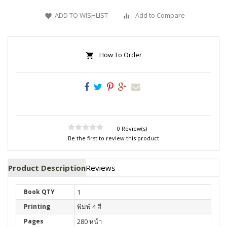
ADD TO WISHLIST
Add to Compare
How To Order
0 Review(s)
Be the first to review this product
Product Description
Reviews
Book QTY
1
Printing
พิมพ์ 4 สี
Pages
280 หน้า