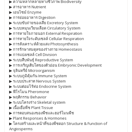
▶ ความหลากหลายทางชีวภาพ Biodiversity
▶ สารอาหาร Nutrient
▶ เอนไซม์ Enzyme
▶ การย่อยอาหาร Digestion
▶ ระบบขับถ่ายของเสีย Excretory System
▶ ระบบหมุนเวียนเลือด Circulatory System
▶ การหายใจภายนอก External Respiration
▶ การหายใจระดับเซลล์ Cellular Respiration
▶ การสังเคราะห์ด้วยแสง Photosynthesis
▶ การรักษาสมดุลของร่างกาย Homeostasis
▶ การแบ่งเซลล์ Cell Division
▶ ระบบสืบพันธุ์ Reproductive System
▶ การเจริญเติบโตของตัวอ่อน Embryonic Development
▶ จุลินทรีย์ Microorganism
▶ ระบบภูมิคุ้มกัน Immune System
▶ ระบบประสาท Nervous System
▶ ระบบต่อมไร้ท่อ Endocrine System
▶ ฟีโรโมน Pheromone
▶ พฤติกรรม Behavior
▶ ระบบโครงร่าง Skeletal system
▶ เนื้อเยื่อพืช Plant Tissue
▶ การตอบสนองของพืชและฮอร์โมนพืช
▶ Plant Responses & Hormones
▶ โครงสร้างและหน้าที่ของพืชดอก Structure & Function of
Angiosperms