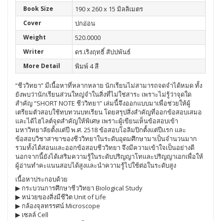
Book Size
190 x 260 x 15 มิลลิเมตร
Cover
ปกอ่อน
Weight
520.0000
Writer
ดร.เริงฤทธิ์ สัปปพันธ์
More Detail
พิมพ์ 4 สี
“ชีววิทยา” มีเนื้อหาที่หลากหลาย นักเรียนไม่สามารถจดจำได้หมด ทั้ง
ยังพบว่านักเรียนส่วนใหญ่จำในสิ่งที่ไม่ใช่สาระ เพราะไม่รู้ว่าจุดใด
สำคัญ “SHORT NOTE ชีววิทยา” เล่มนี้จึงออกแบบมาเพื่อช่วยให้ผู้
เตรียมตัวสอบใช้ทบทวนบทเรียน โดยสรุปสิ่งสำคัญที่ออกข้อสอบเสมอ
และได้ไฮไลต์จุดสำคัญให้พิเศษ เพราะผู้เขียนเห็นข้อสอบเข้า
มหาวิทยาลัยตั้งแต่ปี พ.ศ. 2518 ข้อสอบโอลิมปิกตั้งแต่ปีแรก และ
ข้อสอบวิชาสาขาของชีววิทยาในระดับอุดมศึกษามาเป็นจำนวนมาก
รวมทั้งได้สอนและออกข้อสอบชีววิทยา จึงมีความเข้าใจเป็นอย่างดี
นอกจากนี้ยังได้เสริมความรู้ในระดับปริญญาโทและปริญญาเอกเพื่อให้
ผู้อ่านทำคะแนนสอบได้สูงและนำความรู้ไปใช้ต่อในระดับสูง
เนื้อหาประกอบด้วย
▶ กระบวนการศึกษาชีววิทยา Biological Study
▶ หน่วยของสิ่งมีชีวิต Unit of Life
▶ กล้องจุลทรรศน์ Microscope
▶ เซลล์ Cell