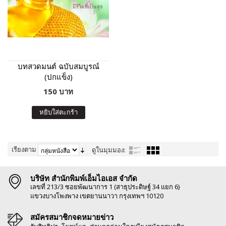
บทสวดมนต์ ฉบับสมบูรณ์
(ปกแข็ง)
150 บาท
หยิบใส่ตะกร้า
เรียงตาม
ดูในมุมมอง:
บริษัท สำนักพิมพ์เอ็มไอเอส จำกัด
เลขที่ 213/3 ซอยพัฒนาการ 1 (สาธุประดิษฐ์ 34 แยก 6)
แขวงบางโพงพาง เขตยานนาวา กรุงเทพฯ 10120
สมัครสมาชิกจดหมายข่าว