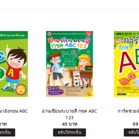
ษาอังกฤษ ABC
อ่านเขียนระบายสี กขค ABC
การ์ดช่วย
123
บาท
45 บาท
59
รถเข็น
หยิบใส่รถเข็น
หยิบใ