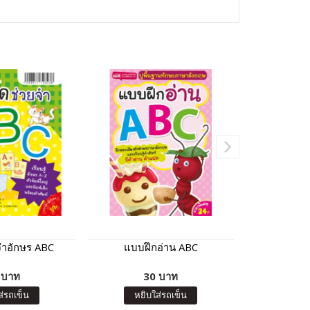
จำอักษร ABC
แบบฝึกอ่าน ABC
การ์ดอักษร 
ปากกา Tal
 บาท
30 บาท
0
ส่รถเข็น
หยิบใส่รถเข็น
หยิบ