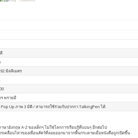
สี
า
292 มิลลิเมตร
น
00
ร พรายมี
อ Pop Up ภาพ 3 มิติ / สามารถใช้ร่วมกับปากกา TalkingPen ได้
ษรภาษาอังกฤษ A-Z ของเด็กๆ ไม่ใช่โลกการเรียนรู้ที่แบนๆ อีกต่อไป
ารเคลื่อนไหวของเพื่อนสัตว์ที่ลอยออกมาจากพื้นกระดาษเมื่อหนังสือถูกเปิดขึ้น