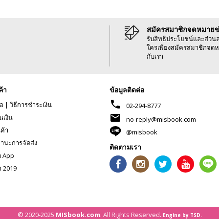
สมัครสมาชิกจดหมายข
รับสิทธิประโยชน์และส่วน
ใครเพียงสมัครสมาชิกจดห
กับเรา
ค้า
ข้อมูลติดต่อ
phone
้อ
|
วิธีการชำระเงิน
02-294-8777
mail
นเงิน
no-reply@misbook.com
นค้า
@misbook
านะการจัดส่ง
ติดตามเรา
ด App
ก 2019
© 2020-2025
MISbook.com
. All Rights Reserved.
Engine by TSD.