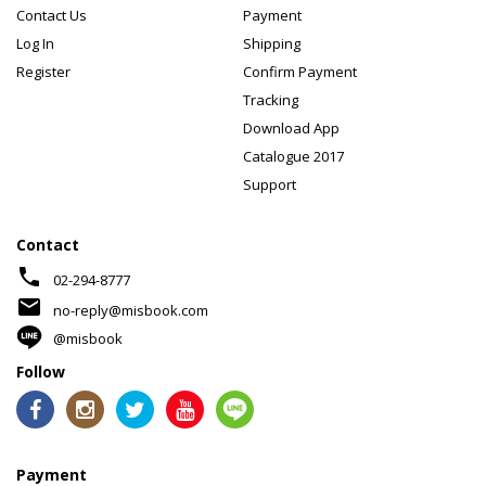
Contact Us
Payment
Log In
Shipping
Register
Confirm Payment
Tracking
Download App
Catalogue 2017
Support
Contact
phone
02-294-8777
mail
no-reply@misbook.com
@misbook
Follow
Payment