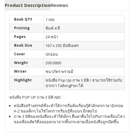
Product Description
Reviews
Book QTY
1 เล่ม
Printing
พิมพ์ 4 สี
Pages
24 หน้า
Book Size
167 x 292 มิลลิเมตร
Cover
ปกอ่อน
Weight
200.0000
Writer
ชนาภัทร พรายมี
Highlight
หนังสือ Pop Up ภาพ 3 มิติ / สามารถใช้ร่วมกับ
ปากกา TalkingPen ได้
หนังสือ POP UP ภาพ 3 มิติ ABC
หนังสือสร้างสรรค์ที่จะทำให้การเริ่มต้นเรียนรู้ตัวอักษรภาษาอังกฤษ
A-Z ของเด็กๆ ไม่ใช่โลกการเรียนรู้ที่แบนๆ อีกต่อไป
ภาพ 3 มิติของหนังสือจะทำให้เด็กๆ ตื่นตาตื่นใจไปกับการเคลื่อนไหว
ของเพื่อนสัตว์ที่ลอยออกมาจากพื้นกระดาษเมื่อหนังสือถูกเปิดขึ้น