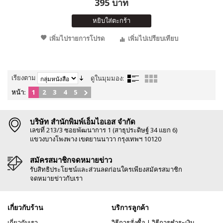
395 บาท
หยิบใส่ตะกร้า
เพิ่มไปรายการโปรด
เพิ่มไปเปรียบเทียบ
เรียงตาม
ดูในมุมมอง:
หน้า:
1
2
3
4
5
บริษัท สำนักพิมพ์เอ็มไอเอส จำกัด
เลขที่ 213/3 ซอยพัฒนาการ 1 (สาธุประดิษฐ์ 34 แยก 6)
แขวงบางโพงพาง เขตยานนาวา กรุงเทพฯ 10120
สมัครสมาชิกจดหมายข่าว
รับสิทธิประโยชน์และส่วนลดก่อนใครเพียงสมัครสมาชิก
จดหมายข่าวกับเรา
เกี่ยวกับร้าน
บริการลูกค้า
เกี่ยวกับเรา
วิธีการสั่งซื้อ
|
วิธีการชำระเงิน