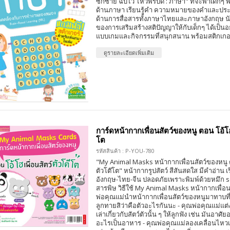
ซีกซ้าย ฉับไว ไหวพริบดี : ภาษา" ที่จะพาเด็
ด้านภาษา เรียนรู้คำ ความหมายของคำและประ
ด้านการสื่อสารทั้งภาษาไทยและภาษาอังกฤษ นั
ของการเสริมสร้างสติปัญญาให้กับเด็กๆ ได้เป็นอ
แบบเกมและกิจกรรมที่สนุกสนาน พร้อมสติกเกอ
ดูรายละเอียดเพิ่มเติม
การ์ดหน้ากากเพื่อนสัตว์ของหนู ตอน โอ้โฮ 
โต
รหัสสินค้า : P-YOU-780
"My Animal Masks หน้ากากเพื่อนสัตว์ของหนู ตอ
ตัวโต๊โต" หน้ากากรูปสัตว์ สีสันสดใส มีคำอ่าน เ
อังกฤษ-ไทย-จีน ปลอดภัยเพราะพิมพ์ด้วยหมึก 
สารพิษ วิธีใช้ My Animal Masks หน้ากากเพื่อน
พ่อคุณแม่นำหน้ากากเพื่อนสัตว์ของหนูมาทาบที่
ลูกทายสิว่าคือตัวอะไรกันนะ - คุณพ่อคุณแม่แต่งเร
เล่าเกี่ยวกับสัตว์ตัวนั้น ๆ ให้ลูกฟัง เช่น มันอาศั
อะไรเป็นอาหาร - คุณพ่อคุณแม่ลองเคลื่อนไหวเป็น