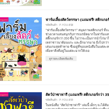
ฟาร์มเลี้ยงสัตว์หรรษา (แถมฟรี! สติกเกอร์
รหัสสินค้า : P-YOU-858
"ฟาร์มเลี้ยงสัตว์หรรษา" สมุดภาพสติกเกอร์ ที่จ
ช่วงเวลาแสนสนุกกับการเนรมิตฉากในฟาร์มแ
สติ๊กเกอร์กว่า 350 ชิ้น ไม่ว่าจะเป็นการนำไก่มา
เหล่าชาวนาต้อนแกะ และอีกมากมาย ยิ่งไปกว่านั
เล่นเกมสุดท้าทาย ซึ่งอยู่ที่ขอบหนังสือในแต่ละ
เพี่อหาสิ่งที่อยู่ในแต่ละฉากให้เจอ
ดูรายละเอียดเพิ่มเติม
สัตว์ป่าซาฟารี (แถมฟรี! สติกเกอร์กว่า 35
รหัสสินค้า : P-YOU-859
ในหนังสือ "สัตว์ป่าซาฟารี" เล่มนี้ เด็กๆ จะได้สั