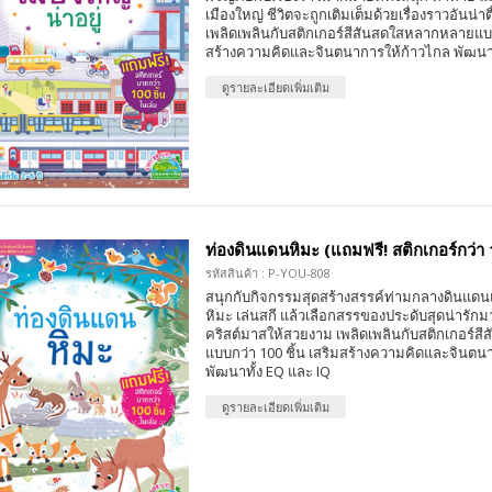
เมืองใหญ่ ชีวิตจะถูกเติมเต็มด้วยเรื่องราวอันน่าตื
เพลิดเพลินกับสติกเกอร์สีสันสดใสหลากหลายแบบก
สร้างความคิดและจินตนาการให้ก้าวไกล พัฒนาท
ดูรายละเอียดเพิ่มเติม
ท่องดินแดนหิมะ (แถมฟรี! สติกเกอร์กว่า 1
รหัสสินค้า : P-YOU-808
สนุกกับกิจกรรมสุดสร้างสรรค์ท่ามกลางดินแดนแห
หิมะ เล่นสกี แล้วเลือกสรรของประดับสุดน่ารักมา
คริสต์มาสให้สวยงาม เพลิดเพลินกับสติกเกอร์ส
แบบกว่า 100 ชิ้น เสริมสร้างความคิดและจินตน
พัฒนาทั้ง EQ และ IQ
ดูรายละเอียดเพิ่มเติม