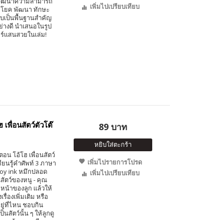
กๆ พัฒนาความสามารถ
เพิ่มไปเปรียบเทียบ
โยค พัฒนา ทักษะ
บเป็นพื้นฐานสำคัญ
ย่างดี นำเสนอในรูป
ร์แสนสวยในเล่ม!
เพื่อนสัตว์ตัวโต๊
89 บาท
หยิบใส่ตะกร้า
น โอ้โฮ เพื่อนสัตว์
เพิ่มไปรายการโปรด
รียนรู้คำศัพท์ 3 ภาษา
soy ink หมึกปลอด
เพิ่มไปเปรียบเทียบ
สัตว์ของหนู - คุณ
หน้าของลูก แล้วให้
ื่องเพิ่มเติม หรือ
ยอยู่ที่ไหน ชอบกิน
สัตว์นั้น ๆ ให้ลูกดู