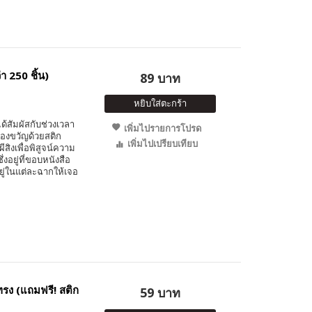
า 250 ชิ้น)
89 บาท
หยิบใส่ตะกร้า
ได้สัมผัสกับช่วงเวลา
เพิ่มไปรายการโปรด
ยองขวัญด้วยสติก
เพิ่มไปเปรียบเทียบ
ีสิงเพื่อพิสูจน์ความ
่งอยู่ที่ขอบหนังสือ
อยู่ในแต่ละฉากให้เจอ
ทรง (แถมฟรี! สติก
59 บาท