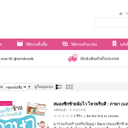
เป
ษะ
วิธีการสั่งซื้อ
วิธีการชำระเงิน
แจ้ง
Line ID @misbook
จัดส่งสินค้าทั่วประเทศ
าม
ดูในมุมมอง:
สมองซีกซ้ายฉับไว ไหวพริบดี : ภาษา (แถม
รหัสสินค้า : P-YOU-910
0 รีวิว
|
Be the first to review
มาร่วมกันสร้างเสริมปัญญา พัฒนาสมองซีกซ้าย