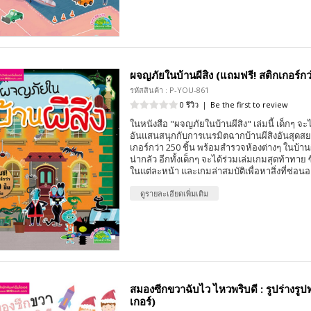
ผจญภัยในบ้านผีสิง (แถมฟรี! สติกเกอร์กว่
รหัสสินค้า : P-YOU-861
0 รีวิว
|
Be the first to review
ในหนังสือ "ผจญภัยในบ้านผีสิง" เล่มนี้ เด็กๆ จะ
อันแสนสนุกกับการเนรมิตฉากบ้านผีสิงอันสุดส
เกอร์กว่า 250 ชิ้น พร้อมสำรวจห้องต่างๆ ในบ้านผ
น่ากลัว อีกทั้งเด็กๆ จะได้ร่วมเล่มเกมสุดท้าทาย ซึ
ในแต่ละหน้า และเกมล่าสมบัติเพื่อหาสิ่งที่ซ่อน
ดูรายละเอียดเพิ่มเติม
สมองซีกขวาฉับไว ไหวพริบดี : รูปร่างรูป
เกอร์)