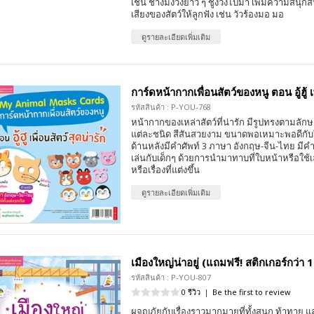
เช่น ช้างมีงวงยาว ๆ ชูงวงไปมา เพิ่มความสนุก
เสียงของสัตว์ให้ลูกฟัง เช่น วัวร้องมอ มอ
ดูรายละเอียดเพิ่มเติม
การ์ดหน้ากากเพื่อนสัตว์ของหนู ตอน อู้ฮู้ เพ
รหัสสินค้า : P-YOU-768
หน้ากากของเหล่าสัตว์ที่น่ารัก มีรูปทรงตามลั
แต่ละชนิด สีสันสวยงาม ขนาดพอเหมาะพอดีกับ
ด้านหลังมีคำศัพท์ 3 ภาษา อังกฤษ-จีน-ไทย มีคำ
เล่นกับเด็กๆ ด้วยการนำมาทาบที่ใบหน้าหรือใช
หรือเรื่องที่แต่งขึ้น
ดูรายละเอียดเพิ่มเติม
เมืองใหญ่น่าอยู่ (แถมฟรี! สติกเกอร์กว่า 1
รหัสสินค้า : P-YOU-807
0 รีวิว
|
Be the first to review
ผจญภัยกับเรื่องราวมากมายที่ทั้งสนุก ท้าทาย แ