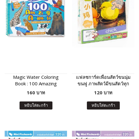
Magic Water Coloring
แฟลชการ์ดเพื่อนสัตว์ขนนุ่ม
Book : 100 Amazing
ขนฟู ภาพสัตว์มีขนสัตว์ทุก
Animals
แผ่น พร้อมคำศัพท์ 3 ภาษา
160 บาท
120 บาท
ฝึกเขียนได้
หยิบใส่ตะกร้า
หยิบใส่ตะกร้า