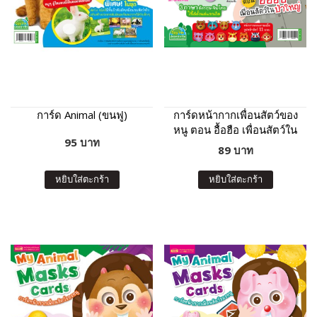
การ์ด Animal (ขนฟู)
การ์ดหน้ากากเพื่อนสัตว์ของ
หนู ตอน อื้อฮือ เพื่อนสัตว์ใน
95 บาท
ป่าใหญ่
89 บาท
หยิบใส่ตะกร้า
หยิบใส่ตะกร้า