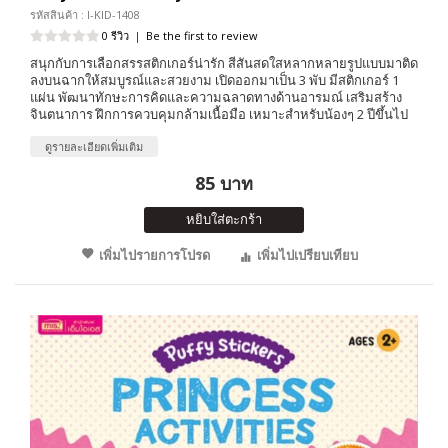
รหัสสินค้า : I-KID-1408
0 รีวิว
|
Be the first to review
สนุกกับการเลือกสรรสติกเกอร์น่ารัก สีสันสดใสหลากหลายรูปแบบมาติด
ลงบนฉากให้สมบูรณ์และสวยงาม เปิดออกมาเป็น 3 พับ มีสติกเกอร์ 1
แผ่น พัฒนาทักษะการคิดและความฉลาดทางด้านอารมณ์ เสริมสร้าง
จินตนาการ ฝึกการควบคุมกล้ามเนื้อมือ เหมาะสำหรับน้องๆ 2 ปีขึ้นไป
ดูรายละเอียดเพิ่มเติม
85 บาท
หยิบใส่ตะกร้า
เพิ่มไปรายการโปรด
เพิ่มไปเปรียบเทียบ