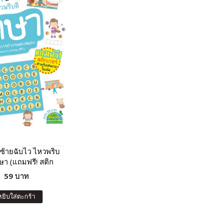
ซ้ายฉับไว ไหวพริบ
าษา (แถมฟรี! สติก
เกอร์)
59 บาท
หยิบใส่ตะกร้า