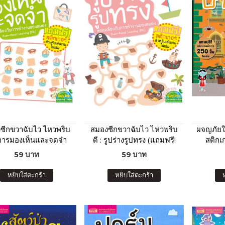
ซีกขวาฉับไว ไหวพริบ
สมองซีกขวาฉับไว ไหวพริบ
ผจญภัยใน
: การมองเห็นและจดจำ
ดี : รูปร่างรูปทรง (แถมฟรี!
สติกเก
แถมฟรี! สติกเกอร์)
สติกเกอร์)
59 บาท
59 บาท
หยิบใส่ตะกร้า
หยิบใส่ตะกร้า