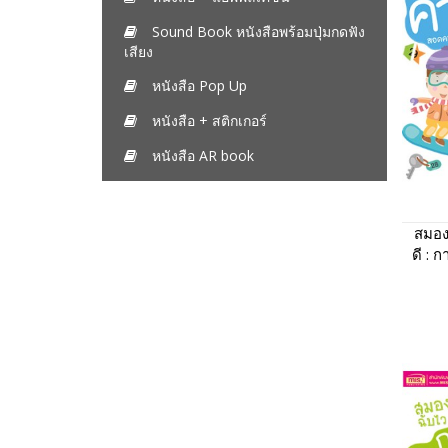
Sound Book หนังสือพร้อมปุ่มกดฟัง
เสียง
หนังสือ Pop Up
หนังสือ + สติกเกอร์
หนังสือ AR book
สมอง
ดี : 