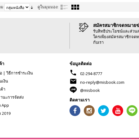
าม
ดูในมุมมอง:
สมัครสมาชิกจดหมายข
รับสิทธิประโยชน์และส่วน
ใครเพียงสมัครสมาชิกจดห
กับเรา
ค้า
ข้อมูลติดต่อ
phone
้อ
|
วิธีการชำระเงิน
02-294-8777
mail
นเงิน
no-reply@misbook.com
นค้า
@misbook
านะการจัดส่ง
ติดตามเรา
ด App
ก 2019