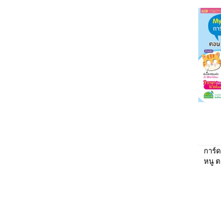
การ์ด
หนู ตอ