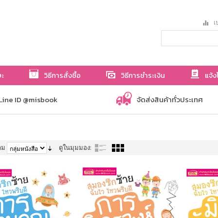
เป
ษะ
วิธีการสั่งซื้อ
วิธีการชำระเงิน
แจ้ง
Line ID @misbook
จัดส่งสินค้าทั่วประเทศ
าม
ดูในมุมมอง: