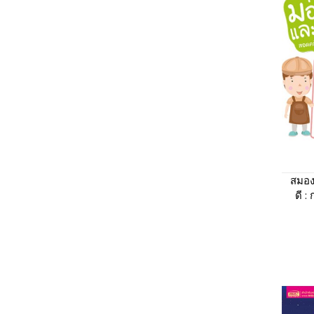
สมอง
ดี 
(