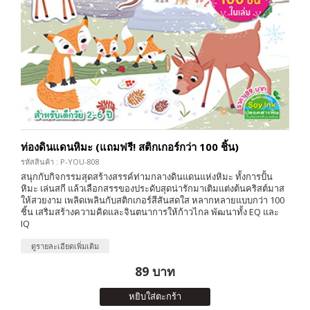
ท่องดินแดนหิมะ (แถมฟรี! สติกเกอร์กว่า 100 ชิ้น)
รหัสสินค้า : P-YOU-808
สนุกกับกิจกรรมสุดสร้างสรรค์ท่ามกลางดินแดนแห่งหิมะ ทั้งการปั้น
หิมะ เล่นสกี แล้วเลือกสรรของประดับสุดน่ารักมาเติมแต่งต้นคริสต์มาส
ให้สวยงาม เพลิดเพลินกับสติกเกอร์สีสันสดใส หลากหลายแบบกว่า 100
ชิ้น เสริมสร้างความคิดและจินตนาการให้ก้าวไกล พัฒนาทั้ง EQ และ
IQ
ดูรายละเอียดเพิ่มเติม
89 บาท
หยิบใส่ตะกร้า