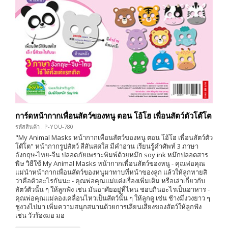
การ์ดหน้ากากเพื่อนสัตว์ของหนู ตอน โอ้โฮ เพื่อนสัตว์ตัวโต๊โต
รหัสสินค้า : P-YOU-780
"My Animal Masks หน้ากากเพื่อนสัตว์ของหนู ตอน โอ้โฮ เพื่อนสัตว์ตัว
โต๊โต" หน้ากากรูปสัตว์ สีสันสดใส มีคำอ่าน เรียนรู้คำศัพท์ 3 ภาษา
อังกฤษ-ไทย-จีน ปลอดภัยเพราะพิมพ์ด้วยหมึก soy ink หมึกปลอดสาร
พิษ วิธีใช้ My Animal Masks หน้ากากเพื่อนสัตว์ของหนู - คุณพ่อคุณ
แม่นำหน้ากากเพื่อนสัตว์ของหนูมาทาบที่หน้าของลูก แล้วให้ลูกทายสิ
ว่าคือตัวอะไรกันนะ - คุณพ่อคุณแม่แต่งเรื่องเพิ่มเติม หรือเล่าเกี่ยวกับ
สัตว์ตัวนั้น ๆ ให้ลูกฟัง เช่น มันอาศัยอยู่ที่ไหน ชอบกินอะไรเป็นอาหาร -
คุณพ่อคุณแม่ลองเคลื่อนไหวเป็นสัตว์นั้น ๆ ให้ลูกดู เช่น ช้างมีงวงยาว ๆ
ชูงวงไปมา เพิ่มความสนุกสนานด้วยการเลียนเสียงของสัตว์ให้ลูกฟัง
เช่น วัวร้องมอ มอ