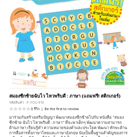
สมองซีกซ้ายฉับไว ไหวพริบดี : ภาษา (แถมฟรี! สติกเกอร์)
รหัสสินค้า : P-YOU-910
0 รีวิว
|
Be the first to review
มาร่วมกันสร้างเสริมปัญญา พัฒนาสมองซีกซ้ายไปกับ หนังสือ "สมอง
ซีกซ้าย ฉับไว ไหวพริบดี : ภาษา" ที่จะพาเด็กๆ พัฒนาความสามารถ
ด้านภาษา เรียนรู้คำ ความหมายของคำและประโยค พัฒนา ทักษะด้าน
การสื่อสารทั้งภาษาไทยและภาษาอังกฤษ นับเป็นพื้นฐานสำคัญของการ