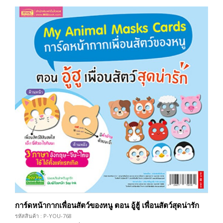
การ์ดหน้ากากเพื่อนสัตว์ของหนู ตอน อู้ฮู้ เพื่อนสัตว์สุดน่ารัก
รหัสสินค้า : P-YOU-768