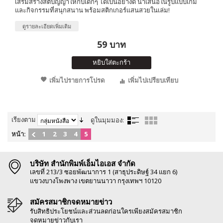
เสริมสร้างสติปัญญาให้กับเด็กๆ ได้เป็นอย่างดี นำเสนอในรูปแบบเกม
และกิจกรรมที่สนุกสนาน พร้อมสติกเกอร์แสนสวยในเล่ม!
ดูรายละเอียดเพิ่มเติม
59 บาท
หยิบใส่ตะกร้า
เพิ่มไปรายการโปรด
เพิ่มไปเปรียบเทียบ
เรียงตาม
ดูในมุมมอง:
หน้า:
1
2
3
4
5
บริษัท สำนักพิมพ์เอ็มไอเอส จำกัด
เลขที่ 213/3 ซอยพัฒนาการ 1 (สาธุประดิษฐ์ 34 แยก 6)
แขวงบางโพงพาง เขตยานนาวา กรุงเทพฯ 10120
สมัครสมาชิกจดหมายข่าว
รับสิทธิประโยชน์และส่วนลดก่อนใครเพียงสมัครสมาชิก
จดหมายข่าวกับเรา