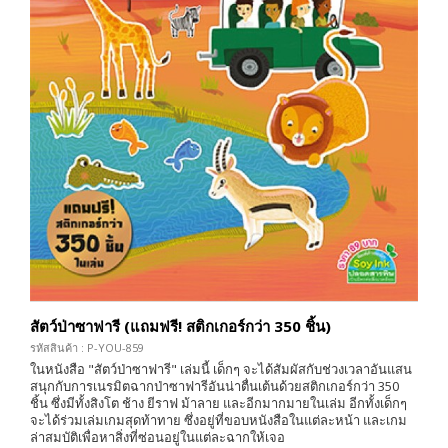
สัตว์ป่าซาฟารี (แถมฟรี! สติกเกอร์กว่า 350 ชิ้น)
รหัสสินค้า : P-YOU-859
ในหนังสือ "สัตว์ป่าซาฟารี" เล่มนี้ เด็กๆ จะได้สัมผัสกับช่วงเวลาอันแสน
สนุกกับการเนรมิตฉากป่าซาฟารีอันน่าตื่นเต้นด้วยสติกเกอร์กว่า 350
ชิ้น ซึ่งมีทั้งสิงโต ช้าง ยีราฟ ม้าลาย และอีกมากมายในเล่ม อีกทั้งเด็กๆ
จะได้ร่วมเล่มเกมสุดท้าทาย ซึ่งอยู่ที่ขอบหนังสือในแต่ละหน้า และเกม
ล่าสมบัติเพื่อหาสิ่งที่ซ่อนอยู่ในแต่ละฉากให้เจอ