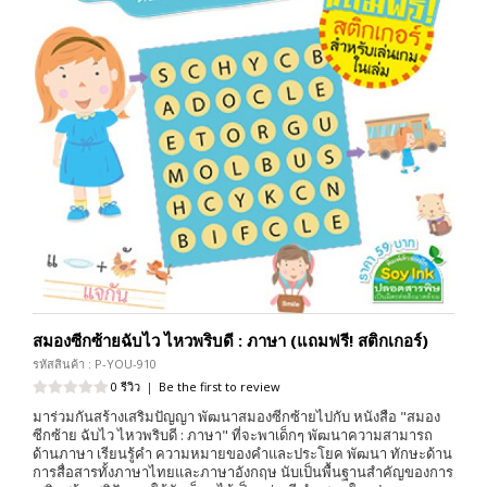
สมองซีกซ้ายฉับไว ไหวพริบดี : ภาษา (แถมฟรี! สติกเกอร์)
รหัสสินค้า : P-YOU-910
0 รีวิว
|
Be the first to review
มาร่วมกันสร้างเสริมปัญญา พัฒนาสมองซีกซ้ายไปกับ หนังสือ "สมอง
ซีกซ้าย ฉับไว ไหวพริบดี : ภาษา" ที่จะพาเด็กๆ พัฒนาความสามารถ
ด้านภาษา เรียนรู้คำ ความหมายของคำและประโยค พัฒนา ทักษะด้าน
การสื่อสารทั้งภาษาไทยและภาษาอังกฤษ นับเป็นพื้นฐานสำคัญของการ