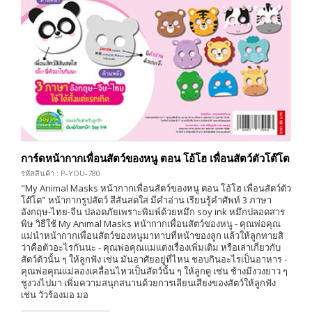
การ์ดหน้ากากเพื่อนสัตว์ของหนู ตอน โอ้โฮ เพื่อนสัตว์ตัวโต๊โต
รหัสสินค้า : P-YOU-780
"My Animal Masks หน้ากากเพื่อนสัตว์ของหนู ตอน โอ้โฮ เพื่อนสัตว์ตัว
โต๊โต" หน้ากากรูปสัตว์ สีสันสดใส มีคำอ่าน เรียนรู้คำศัพท์ 3 ภาษา
อังกฤษ-ไทย-จีน ปลอดภัยเพราะพิมพ์ด้วยหมึก soy ink หมึกปลอดสาร
พิษ วิธีใช้ My Animal Masks หน้ากากเพื่อนสัตว์ของหนู - คุณพ่อคุณ
แม่นำหน้ากากเพื่อนสัตว์ของหนูมาทาบที่หน้าของลูก แล้วให้ลูกทายสิ
ว่าคือตัวอะไรกันนะ - คุณพ่อคุณแม่แต่งเรื่องเพิ่มเติม หรือเล่าเกี่ยวกับ
สัตว์ตัวนั้น ๆ ให้ลูกฟัง เช่น มันอาศัยอยู่ที่ไหน ชอบกินอะไรเป็นอาหาร -
คุณพ่อคุณแม่ลองเคลื่อนไหวเป็นสัตว์นั้น ๆ ให้ลูกดู เช่น ช้างมีงวงยาว ๆ
ชูงวงไปมา เพิ่มความสนุกสนานด้วยการเลียนเสียงของสัตว์ให้ลูกฟัง
เช่น วัวร้องมอ มอ