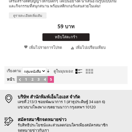
เสริมสร้างสติปัญญาให้กับเด็กๆ ได้เป็นอย่างดี นำเสนอในรูปแบบเกม
และกิจกรรมที่สนุกสนาน พร้อมสติกเกอร์แสนสวยในเล่ม!
ดูรายละเอียดเพิ่มเติม
59 บาท
หยิบใส่ตะกร้า
เพิ่มไปรายการโปรด
เพิ่มไปเปรียบเทียบ
เรียงตาม
ดูในมุมมอง:
หน้า:
1
2
3
4
5
บริษัท สำนักพิมพ์เอ็มไอเอส จำกัด
เลขที่ 213/3 ซอยพัฒนาการ 1 (สาธุประดิษฐ์ 34 แยก 6)
แขวงบางโพงพาง เขตยานนาวา กรุงเทพฯ 10120
สมัครสมาชิกจดหมายข่าว
รับสิทธิประโยชน์และส่วนลดก่อนใครเพียงสมัครสมาชิก
จดหมายข่าวกับเรา