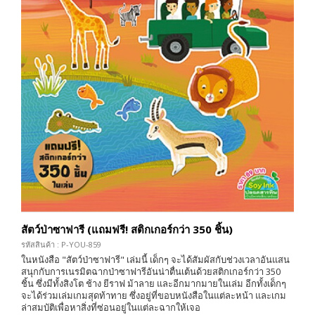
สัตว์ป่าซาฟารี (แถมฟรี! สติกเกอร์กว่า 350 ชิ้น)
รหัสสินค้า : P-YOU-859
ในหนังสือ "สัตว์ป่าซาฟารี" เล่มนี้ เด็กๆ จะได้สัมผัสกับช่วงเวลาอันแสน
สนุกกับการเนรมิตฉากป่าซาฟารีอันน่าตื่นเต้นด้วยสติกเกอร์กว่า 350
ชิ้น ซึ่งมีทั้งสิงโต ช้าง ยีราฟ ม้าลาย และอีกมากมายในเล่ม อีกทั้งเด็กๆ
จะได้ร่วมเล่มเกมสุดท้าทาย ซึ่งอยู่ที่ขอบหนังสือในแต่ละหน้า และเกม
ล่าสมบัติเพื่อหาสิ่งที่ซ่อนอยู่ในแต่ละฉากให้เจอ