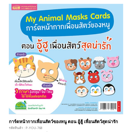
การ์ดหน้ากากเพื่อนสัตว์ของหนู ตอน อู้ฮู้ เพื่อนสัตว์สุดน่ารัก
รหัสสินค้า : P-YOU-768