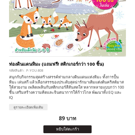
ท่องดินแดนหิมะ (แถมฟรี! สติกเกอร์กว่า 100 ชิ้น)
รหัสสินค้า : P-YOU-808
สนุกกับกิจกรรมสุดสร้างสรรค์ท่ามกลางดินแดนแห่งหิมะ ทั้งการปั้น
หิมะ เล่นสกี แล้วเลือกสรรของประดับสุดน่ารักมาเติมแต่งต้นคริสต์มาส
ให้สวยงาม เพลิดเพลินกับสติกเกอร์สีสันสดใส หลากหลายแบบกว่า 100
ชิ้น เสริมสร้างความคิดและจินตนาการให้ก้าวไกล พัฒนาทั้ง EQ และ
IQ
ดูรายละเอียดเพิ่มเติม
89 บาท
หยิบใส่ตะกร้า