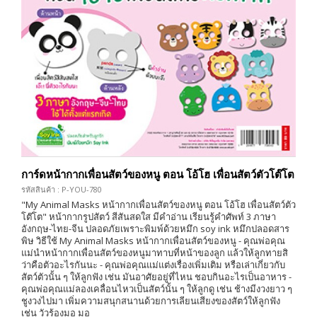
การ์ดหน้ากากเพื่อนสัตว์ของหนู ตอน โอ้โฮ เพื่อนสัตว์ตัวโต๊โต
รหัสสินค้า : P-YOU-780
"My Animal Masks หน้ากากเพื่อนสัตว์ของหนู ตอน โอ้โฮ เพื่อนสัตว์ตัว
โต๊โต" หน้ากากรูปสัตว์ สีสันสดใส มีคำอ่าน เรียนรู้คำศัพท์ 3 ภาษา
อังกฤษ-ไทย-จีน ปลอดภัยเพราะพิมพ์ด้วยหมึก soy ink หมึกปลอดสาร
พิษ วิธีใช้ My Animal Masks หน้ากากเพื่อนสัตว์ของหนู - คุณพ่อคุณ
แม่นำหน้ากากเพื่อนสัตว์ของหนูมาทาบที่หน้าของลูก แล้วให้ลูกทายสิ
ว่าคือตัวอะไรกันนะ - คุณพ่อคุณแม่แต่งเรื่องเพิ่มเติม หรือเล่าเกี่ยวกับ
สัตว์ตัวนั้น ๆ ให้ลูกฟัง เช่น มันอาศัยอยู่ที่ไหน ชอบกินอะไรเป็นอาหาร -
คุณพ่อคุณแม่ลองเคลื่อนไหวเป็นสัตว์นั้น ๆ ให้ลูกดู เช่น ช้างมีงวงยาว ๆ
ชูงวงไปมา เพิ่มความสนุกสนานด้วยการเลียนเสียงของสัตว์ให้ลูกฟัง
เช่น วัวร้องมอ มอ