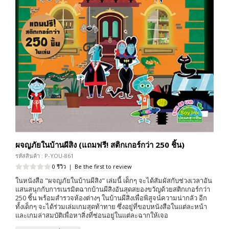
ผจญภัยในบ้านผีสิง (แถมฟรี! สติกเกอร์กว่า 250 ชิ้น)
รหัสสินค้า : P-YOU-861
0 รีวิว
|
Be the first to review
ในหนังสือ "ผจญภัยในบ้านผีสิง" เล่มนี้ เด็กๆ จะได้สัมผัสกับช่วงเวลาอัน
แสนสนุกกับการเนรมิตฉากบ้านผีสิงอันสุดสยองขวัญด้วยสติกเกอร์กว่า
250 ชิ้น พร้อมสำรวจห้องต่างๆ ในบ้านผีสิงเพื่อพิสูจน์ความน่ากลัว อีก
ทั้งเด็กๆ จะได้ร่วมเล่มเกมสุดท้าทาย ซึ่งอยู่ที่ขอบหนังสือในแต่ละหน้า
และเกมล่าสมบัติเพื่อหาสิ่งที่ซ่อนอยู่ในแต่ละฉากให้เจอ