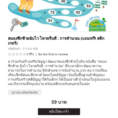
สมองซีกซ้ายฉับไว ไหวพริบดี : การคำนวณ (แถมฟรี! สติก
เกอร์)
รหัสสินค้า : P-YOU-908
0 รีวิว
|
Be the first to review
มาร่วมกันสร้างเสริมปัญญา พัฒนาสมองซีกซ้ายไปกับ หนังสือ "สมอง
ซีกซ้าย ฉับไว ไหวพริบดี : การคำนวณ" ที่จะพาเด็กๆ พัฒนาความ
สามารถในการคำนวณ รู้จักตัวเลข การนับจำนวน บวก-ลบ การเปรียบ
เทียบ ฝึกคิดและฝึกหาคำตอบโจทย์ปัญหา นับเป็นพื้นฐานสำคัญของ
การเสริมสร้างสติปัญญาให้กับเด็กๆ ได้เป็นอย่างดี นำเสนอในรูปแบบเกม
และกิจกรรมที่สนุกสนาน พร้อมสติกเกอร์แสนสวยในเล่ม!
ดูรายละเอียดเพิ่มเติม
59 บาท
หยิบใส่ตะกร้า