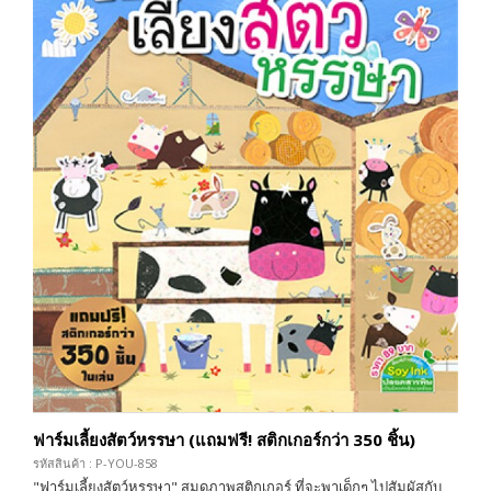
ฟาร์มเลี้ยงสัตว์หรรษา (แถมฟรี! สติกเกอร์กว่า 350 ชิ้น)
รหัสสินค้า : P-YOU-858
"ฟาร์มเลี้ยงสัตว์หรรษา" สมุดภาพสติกเกอร์ ที่จะพาเด็กๆ ไปสัมผัสกับ