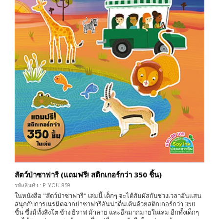
สัตว์ป่าซาฟารี (แถมฟรี! สติกเกอร์กว่า 350 ชิ้น)
รหัสสินค้า : P-YOU-859
ในหนังสือ "สัตว์ป่าซาฟารี" เล่มนี้ เด็กๆ จะได้สัมผัสกับช่วงเวลาอันแสน
สนุกกับการเนรมิตฉากป่าซาฟารีอันน่าตื่นเต้นด้วยสติกเกอร์กว่า 350
ชิ้น ซึ่งมีทั้งสิงโต ช้าง ยีราฟ ม้าลาย และอีกมากมายในเล่ม อีกทั้งเด็กๆ