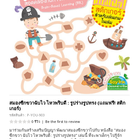
สมองซีกขวาฉับไว ไหวพริบดี : รูปร่างรูปทรง (แถมฟรี! สติก
เกอร์)
รหัสสินค้า : P-YOU-903
0 รีวิว
|
Be the first to review
มาร่วมกันสร้างเสริมปัญญา พัฒนาสมองซีกขวาไปกับ หนังสือ "สมอง
ซีกขวา ฉับไว ไหวพริบดี : รูปร่างรูปทรง" เล่มนี้ ที่จะพาเด็กๆ ไปรู้จัก