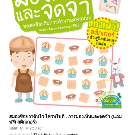
สมองซีกขวาฉับไว ไหวพริบดี : การมองเห็นและจดจำ (แถม
ฟรี! สติกเกอร์)
รหัสสินค้า : P-YOU-904
0 รีวิว
|
Be the first to review