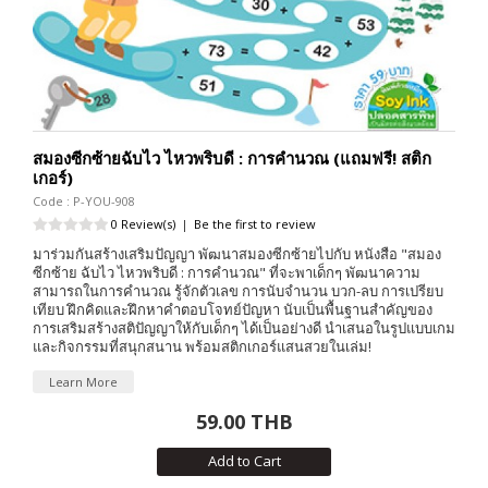
สมองซีกซ้ายฉับไว ไหวพริบดี : การคำนวณ (แถมฟรี! สติก
เกอร์)
Code : P-YOU-908
0 Review(s)
|
Be the first to review
มาร่วมกันสร้างเสริมปัญญา พัฒนาสมองซีกซ้ายไปกับ หนังสือ "สมอง
ซีกซ้าย ฉับไว ไหวพริบดี : การคำนวณ" ที่จะพาเด็กๆ พัฒนาความ
สามารถในการคำนวณ รู้จักตัวเลข การนับจำนวน บวก-ลบ การเปรียบ
เทียบ ฝึกคิดและฝึกหาคำตอบโจทย์ปัญหา นับเป็นพื้นฐานสำคัญของ
การเสริมสร้างสติปัญญาให้กับเด็กๆ ได้เป็นอย่างดี นำเสนอในรูปแบบเกม
และกิจกรรมที่สนุกสนาน พร้อมสติกเกอร์แสนสวยในเล่ม!
Learn More
59.00 THB
Add to Cart