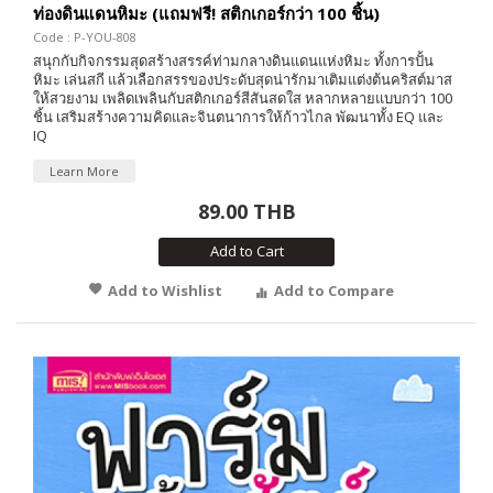
ท่องดินแดนหิมะ (แถมฟรี! สติกเกอร์กว่า 100 ชิ้น)
Code : P-YOU-808
สนุกกับกิจกรรมสุดสร้างสรรค์ท่ามกลางดินแดนแห่งหิมะ ทั้งการปั้น
หิมะ เล่นสกี แล้วเลือกสรรของประดับสุดน่ารักมาเติมแต่งต้นคริสต์มาส
ให้สวยงาม เพลิดเพลินกับสติกเกอร์สีสันสดใส หลากหลายแบบกว่า 100
ชิ้น เสริมสร้างความคิดและจินตนาการให้ก้าวไกล พัฒนาทั้ง EQ และ
IQ
Learn More
89.00 THB
Add to Cart
Add to Wishlist
Add to Compare