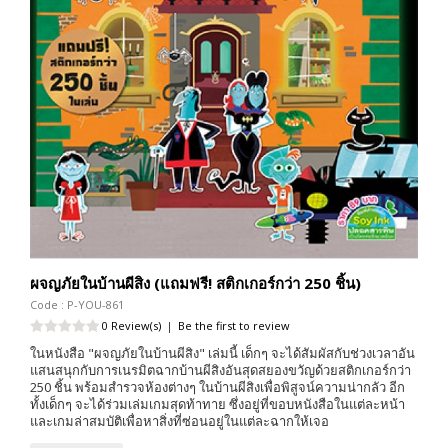
ผจญภัยในบ้านผีสิง (แถมฟรี! สติกเกอร์กว่า 250 ชิ้น)
Code : P-YOU-861
0 Review(s)
|
Be the first to review
ในหนังสือ "ผจญภัยในบ้านผีสิง" เล่มนี้ เด็กๆ จะได้สัมผัสกับช่วงเวลาอัน
แสนสนุกกับการเนรมิตฉากบ้านผีสิงอันสุดสยองขวัญด้วยสติกเกอร์กว่า
250 ชิ้น พร้อมสำรวจห้องต่างๆ ในบ้านผีสิงเพื่อพิสูจน์ความน่ากลัว อีก
ทั้งเด็กๆ จะได้ร่วมเล่มเกมสุดท้าทาย ซึ่งอยู่ที่ขอบหนังสือในแต่ละหน้า
และเกมล่าสมบัติเพื่อหาสิ่งที่ซ่อนอยู่ในแต่ละฉากให้เจอ