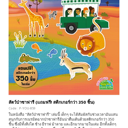
สัตว์ป่าซาฟารี (แถมฟรี! สติกเกอร์กว่า 350 ชิ้น)
Code : P-YOU-859
ในหนังสือ "สัตว์ป่าซาฟารี" เล่มนี้ เด็กๆ จะได้สัมผัสกับช่วงเวลาอันแสน
สนุกกับการเนรมิตฉากป่าซาฟารีอันน่าตื่นเต้นด้วยสติกเกอร์กว่า 350
ชิ้น ซึ่งมีทั้งสิงโต ช้าง ยีราฟ ม้าลาย และอีกมากมายในเล่ม อีกทั้งเด็กๆ