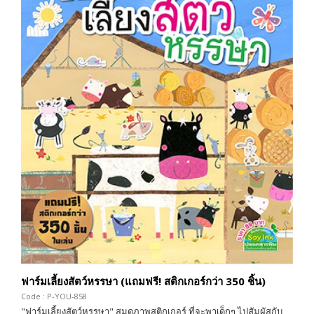
ฟาร์มเลี้ยงสัตว์หรรษา (แถมฟรี! สติกเกอร์กว่า 350 ชิ้น)
Code : P-YOU-858
"ฟาร์มเลี้ยงสัตว์หรรษา" สมุดภาพสติกเกอร์ ที่จะพาเด็กๆ ไปสัมผัสกับ