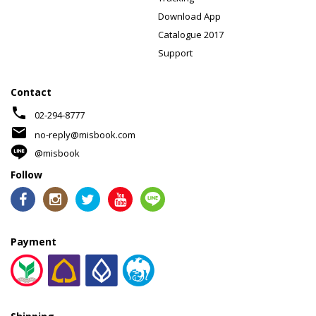
Download App
Catalogue 2017
Support
Contact
phone
02-294-8777
mail
no-reply@misbook.com
@misbook
Follow
Payment