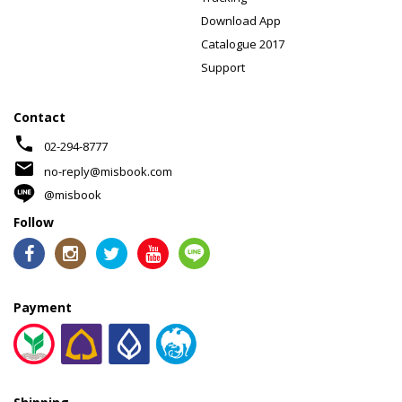
Download App
Catalogue 2017
Support
Contact
phone
02-294-8777
mail
no-reply@misbook.com
@misbook
Follow
Payment