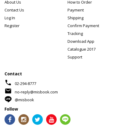
About Us
How to Order
Contact Us
Payment
Log In
Shipping
Register
Confirm Payment
Tracking
Download App
Catalogue 2017
Support
Contact
phone
02-294-8777
mail
no-reply@misbook.com
@misbook
Follow