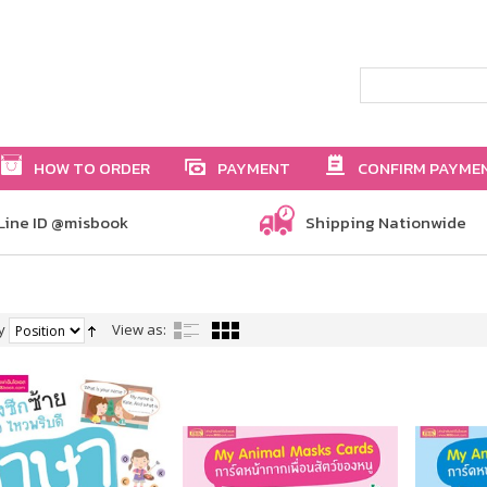
HOW TO ORDER
PAYMENT
CONFIRM PAYME
Line ID @misbook
Shipping Nationwide
y
View as: