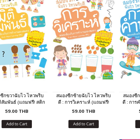
ซีกขวาฉับไว ไหวพริบ
สมองซีกซ้ายฉับไว ไหวพริบ
สมองซีก
ิติสัมพันธ์ (แถมฟรี! สติก
ดี : การวิเคราะห์ (แถมฟรี!
ดี : การ
เกอร์)
สติกเกอร์)
59.00 THB
59.00 THB
Add to Cart
Add to Cart