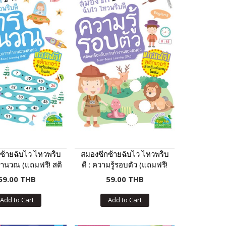
ซ้ายฉับไว ไหวพริบ
สมองซีกซ้ายฉับไว ไหวพริบ
คำนวณ (แถมฟรี! สติ
ดี : ความรู้รอบตัว (แถมฟรี!
กเกอร์)
สติกเกอร์)
59.00 THB
59.00 THB
Add to Cart
Add to Cart