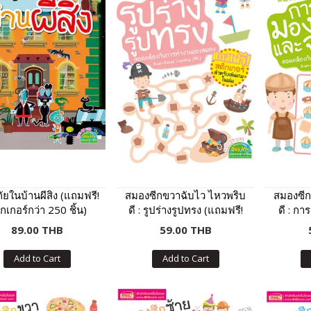
ยในบ้านผีสิง (แถมฟรี!
สมองซีกขวาฉับไว ไหวพริบ
สมองซีก
กเกอร์กว่า 250 ชิ้น)
ดี : รูปร่างรูปทรง (แถมฟรี!
ดี : ก
สติกเกอร์)
(แถม
89.00 THB
59.00 THB
Add to Cart
Add to Cart