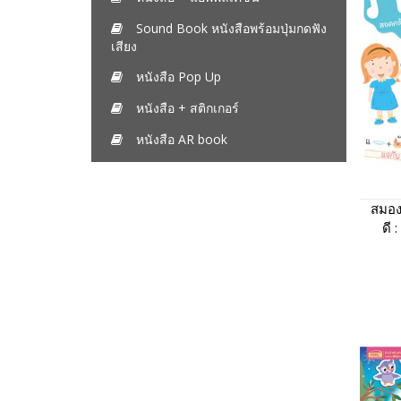
Sound Book หนังสือพร้อมปุ่มกดฟัง
เสียง
หนังสือ Pop Up
หนังสือ + สติกเกอร์
หนังสือ AR book
สมอง
ดี 