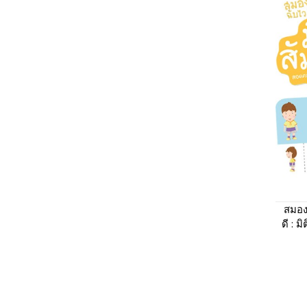
สมอง
ดี : ม