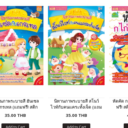
านภาพระบายสี ฮันเซล
นิทานภาพระบายสี สโนว์
หัดคัด 
เกรเทล (แถมฟรี! สติก
ไวท์กับคนแคระทั้งเจ็ด (แถม
ฟรี! ส
เกอร์)
ฟรี! สติกเกอร์)
35.00 THB
35.00 THB
Add to Cart
Add to Cart