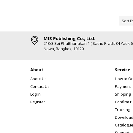
Sort B
MIS Publishing Co., Ltd.
213/3 Soi Phatthanakan 1 ( Sathu Pradit 34 Yaek 
Nawa, Bangkok, 10120
About
Service
About Us
How to Or
Contact Us
Payment
Log In
Shipping
Register
Confirm 
Tracking
Download
Catalogue
Support