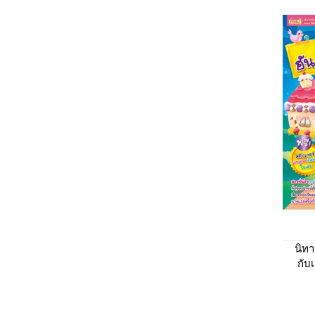
นิท
กับ