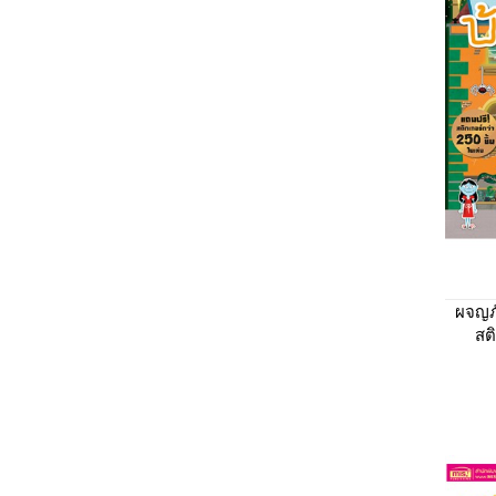
ผจญภั
สติ