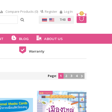
Compare Products (0)
Register
Log In
0
NT
BLOG
ABOUT US
Warranty
Page:
1
2
3
4