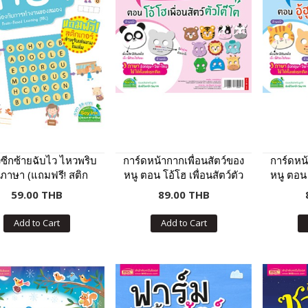
ซีกซ้ายฉับไว ไหวพริบ
การ์ดหน้ากากเพื่อนสัตว์ของ
การ์ดหน้
: ภาษา (แถมฟรี! สติก
หนู ตอน โอ้โฮ เพื่อนสัตว์ตัว
หนู ตอน อู
เกอร์)
โต๊โต
59.00 THB
89.00 THB
Add to Cart
Add to Cart