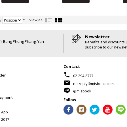
y
View as:
Newsletter
6 ), Bang Phong Phang, Yan
Benefits and discounts. 
subscribe to our newslet
Contact
phone
der
02-294-8777
mail
no-reply@misbook.com
@misbook
Payment
Follow
 App
 2017