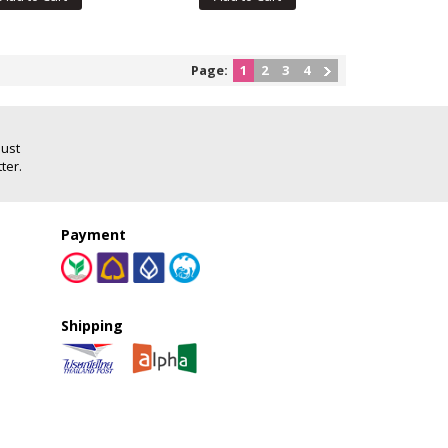
Page:
1
2
3
4
Just
ter.
Payment
Shipping