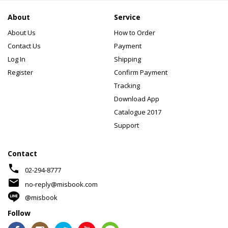
About
Service
About Us
How to Order
Contact Us
Payment
Log In
Shipping
Register
Confirm Payment
Tracking
Download App
Catalogue 2017
Support
Contact
phone
02-294-8777
mail
no-reply@misbook.com
@misbook
Follow