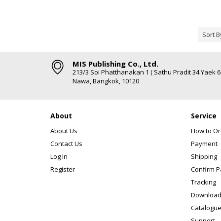
Sort B
MIS Publishing Co., Ltd.
213/3 Soi Phatthanakan 1 ( Sathu Pradit 34 Yaek 
Nawa, Bangkok, 10120
About
Service
About Us
How to Or
Contact Us
Payment
Log In
Shipping
Register
Confirm 
Tracking
Download
Catalogue
Support