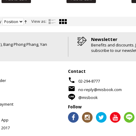
y
View as:
Newsletter
6 ), Bang Phong Phang, Yan
Benefits and discounts. 
subscribe to our newslet
Contact
phone
der
02-294-8777
mail
no-reply@misbook.com
@misbook
Payment
Follow
 App
 2017