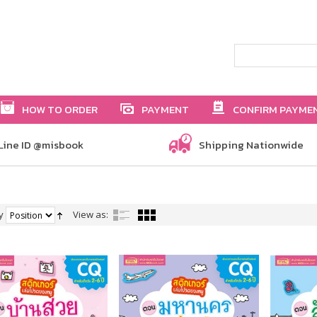
HOW TO ORDER
PAYMENT
CONFIRM PAYME
Line ID @misbook
Shipping Nationwide
y
View as: