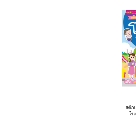
สติก
โรงเ
เกอร