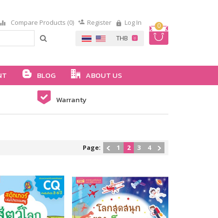
Compare Products (0)
Register
Log In
0
NT
BLOG
ABOUT US
Warranty
Page:
1
2
3
4