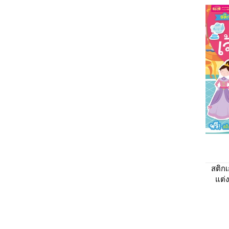
สติก
แต่ง
เกอร