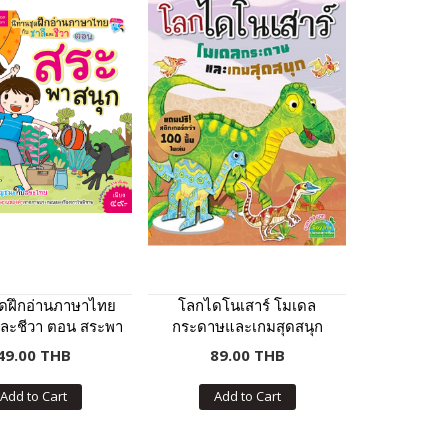
ุดฝึกอ่านภาษาไทย
โลกไดโนเสาร์ โมเดล
และชีวา ตอน สระพา
กระดาษและเกมสุดสนุก
สนุก
49.00 THB
89.00 THB
Add to Cart
Add to Cart