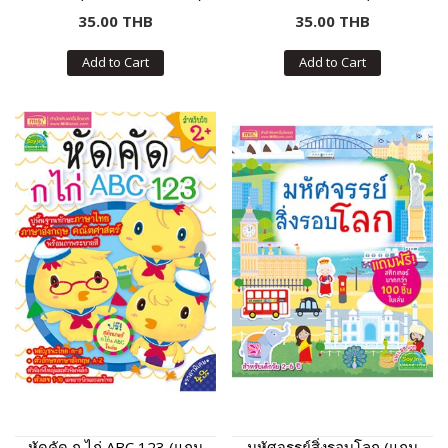
สติกเกอร์)
35.00 THB
35.00 THB
Add to Cart
Add to Cart
หัดคัด ก ไก่ ABC 123 (แถม
มหัศจรรย์สิ่งรอบโลก (แถม