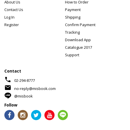
About Us
How to Order
Contact Us
Payment
Log In
Shipping
Register
Confirm Payment
Tracking
Download App
Catalogue 2017
Support
Contact
phone
02-294-8777
mail
no-reply@misbook.com
@misbook
Follow