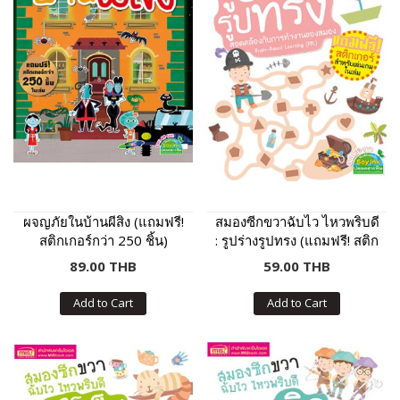
ผจญภัยในบ้านผีสิง (แถมฟรี!
สมองซีกขวาฉับไว ไหวพริบดี
สติกเกอร์กว่า 250 ชิ้น)
: รูปร่างรูปทรง (แถมฟรี! สติก
เกอร์)
89.00 THB
59.00 THB
Add to Cart
Add to Cart