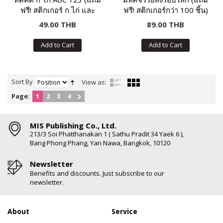
ฟรี! สติกเกอร์ ก ไก่ และ
ฟรี! สติกเกอร์กว่า 100 ชิ้น)
ABC)
49.00 THB
89.00 THB
Add to Cart
Add to Cart
Sort By
View as:
Page:
1
2
3
4
MIS Publishing Co., Ltd.
213/3 Soi Phatthanakan 1 ( Sathu Pradit 34 Yaek 6 ),
Bang Phong Phang, Yan Nawa, Bangkok, 10120
Newsletter
Benefits and discounts. Just subscribe to our
newsletter.
About
Service