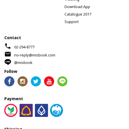
Download App
Catalogue 2017
Support
Contact
phone
02-294-8777
mail
no-reply@misbook.com
@misbook
Follow
Payment