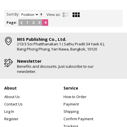
Sort By
View as:
Page:
1
2
3
4
MIS Publishing Co., Ltd.
213/3 Soi Phatthanakan 1 ( Sathu Pradit 34 Yaek 6 ),
Bang Phong Phang, Yan Nawa, Bangkok, 10120
Newsletter
Benefits and discounts. Just subscribe to our
newsletter.
About
Service
About Us
How to Order
Contact Us
Payment
Log In
Shipping
Register
Confirm Payment
Tracking