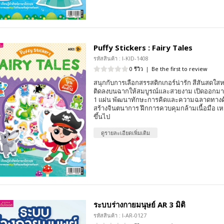
Puffy Stickers : Fairy Tales
รหัสสินค้า : I-KID-1408
0 รีวิว
|
Be the first to review
สนุกกับการเลือกสรรสติกเกอร์น่ารัก สีสันสด
ติดลงบนฉากให้สมบูรณ์และสวยงาม เปิดออกมาเป็
1 แผ่น พัฒนาทักษะการคิดและความฉลาดทางด้
สร้างจินตนาการ ฝึกการควบคุมกล้ามเนื้อมือ เห
ขึ้นไป
ดูรายละเอียดเพิ่มเติม
ระบบร่างกายมนุษย์ AR 3 มิติ
รหัสสินค้า : I-AR-0127