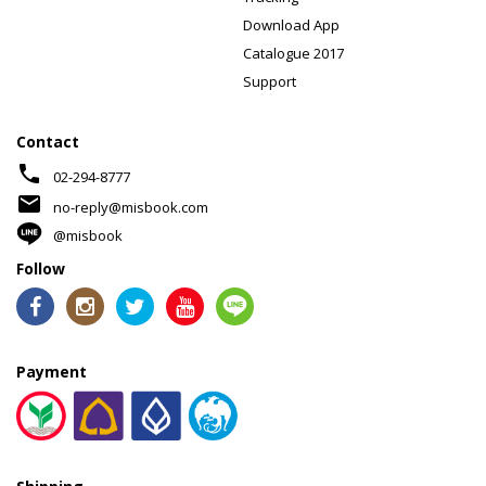
Download App
Catalogue 2017
Support
Contact
phone
02-294-8777
mail
no-reply@misbook.com
@misbook
Follow
Payment