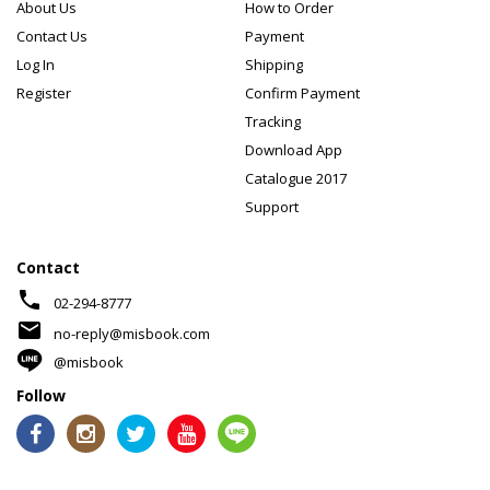
About Us
How to Order
Contact Us
Payment
Log In
Shipping
Register
Confirm Payment
Tracking
Download App
Catalogue 2017
Support
Contact
phone
02-294-8777
mail
no-reply@misbook.com
@misbook
Follow