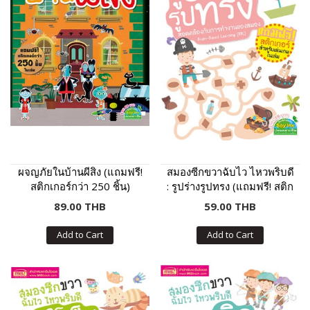
ผจญภัยในบ้านผีสิง (แถมฟรี!
สมองซีกขวาฉับไว ไหวพริบดี
สติกเกอร์กว่า 250 ชิ้น)
: รูปร่างรูปทรง (แถมฟรี! สติก
เกอร์)
89.00 THB
59.00 THB
Add to Cart
Add to Cart