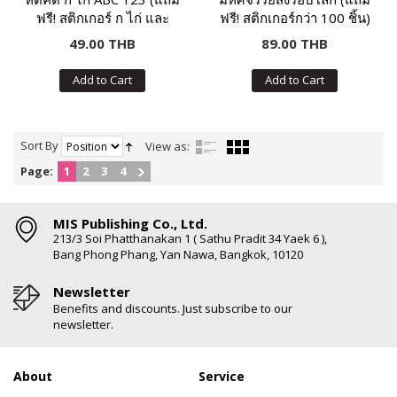
ฟรี! สติกเกอร์ ก ไก่ และ
ฟรี! สติกเกอร์กว่า 100 ชิ้น)
ABC)
49.00 THB
89.00 THB
Add to Cart
Add to Cart
Sort By
View as:
Page:
1
2
3
4
MIS Publishing Co., Ltd.
213/3 Soi Phatthanakan 1 ( Sathu Pradit 34 Yaek 6 ),
Bang Phong Phang, Yan Nawa, Bangkok, 10120
Newsletter
Benefits and discounts. Just subscribe to our
newsletter.
About
Service