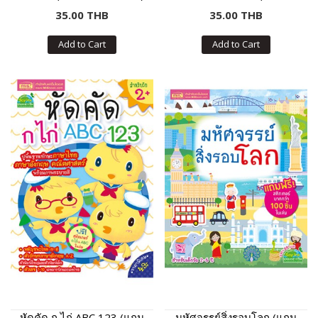
สติกเกอร์)
35.00 THB
35.00 THB
Add to Cart
Add to Cart
หัดคัด ก ไก่ ABC 123 (แถม
มหัศจรรย์สิ่งรอบโลก (แถม