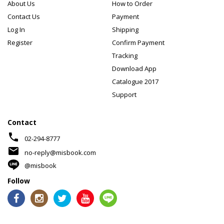
About Us
How to Order
Contact Us
Payment
Log In
Shipping
Register
Confirm Payment
Tracking
Download App
Catalogue 2017
Support
Contact
phone
02-294-8777
mail
no-reply@misbook.com
@misbook
Follow