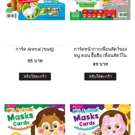
การ์ด Animal (ขนฟู)
การ์ดหน้ากากเพื่อนสัตว์ของ
หนู ตอน อื้อฮือ เพื่อนสัตว์ใน
95 บาท
ป่าใหญ่
89 บาท
หยิบใส่ตะกร้า
หยิบใส่ตะกร้า