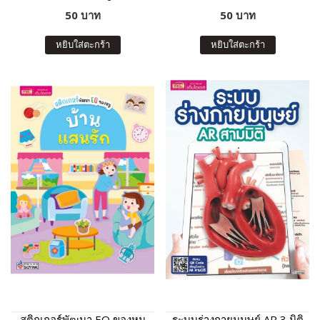
50 บาท
50 บาท
หยิบใส่ตะกร้า
หยิบใส่ตะกร้า
สติกเกอร์พัฒนา EQ ของหนู
ระบบร่างกายมนุษย์ AR 3 มิติ