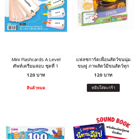
Mini Flashcards A Level
แฟลชการ์ดเพื่อนสัตว์ขนนุ่ม
ศัพท์เตรียมสอบ ชุดที่ 1
ขนฟู ภาพสัตว์มีขนสัตว์ทุก
แผ่น พร้อมคำศัพท์ 3 ภาษา
120 บาท
120 บาท
ฝึกเขียนได้
หยิบใส่ตะกร้า
สินค้าหมด