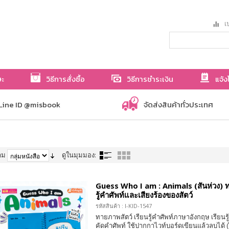
เป
ษะ
วิธีการสั่งซื้อ
วิธีการชำระเงิน
แจ้ง
Line ID @misbook
จัดส่งสินค้าทั่วประเทศ
าม
ดูในมุมมอง:
Guess Who I am : Animals (สันห่วง) ท
รู้คำศัพท์และเสียงร้องของสัตว์
รหัสสินค้า : I-KID-1547
ทายภาพสัตว์ เรียนรู้คำศัพท์ภาษาอังกฤษ เรียนรู้
คัดคำศัพท์ ใช้ปากกาไวท์บอร์ดเขียนแล้วลบได้ 