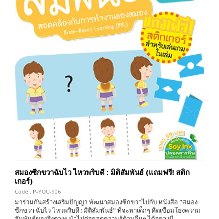
สมองซีกขวาฉับไว ไหวพริบดี : มิติสัมพันธ์ (แถมฟรี! สติก
เกอร์)
Code : P-YOU-906
มาร่วมกันสร้างเสริมปัญญา พัฒนาสมองซีกขวาไปกับ หนังสือ "สมอง
ซีกขวา ฉับไว ไหวพริบดี : มิติสัมพันธ์" ที่จะพาเด็กๆ คิดเชื่อมโยงความ
สัมพันธ์ของสิ่งต่างๆ นำไปต่อยอดความรู้ด้านอื่นๆ ได้อย่างมี