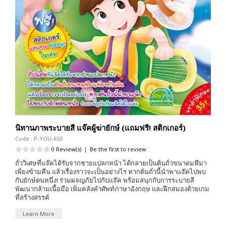
นิทานภาพระบายสี แจ๊คผู้ฆ่ายักษ์ (แถมฟรี! สติกเกอร์)
Code : P-YOU-653
0 Review(s)
|
Be the first to review
ถั่ววิเศษที่แจ๊คได้รับจากชายแปลกหน้า ได้กลายเป็นต้นถั่วขนาดมหึมา
เพียงข้ามคืน แล้วเรื่องราวจะเป็นอย่างไร หากต้นถั่วนี้นำพาแจ๊คไปพบ
กับยักษ์ตนหนึ่ง! ร่วมผจญภัยไปกับแจ๊ค พร้อมสนุกกับการระบายสี
พัฒนากล้ามเนื้อมือ เพิ่มคลังคำศัพท์ภาษาอังกฤษ และฝึกสมองด้วยเกม
ที่สร้างสรรค์
Learn More