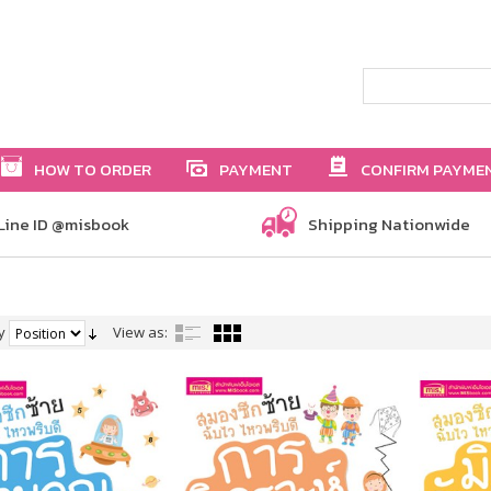
HOW TO ORDER
PAYMENT
CONFIRM PAYME
Line ID @misbook
Shipping Nationwide
y
View as: