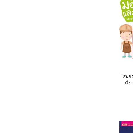
สมอง
ดี 
(