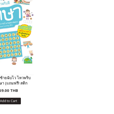
ซ้ายฉับไว ไหวพริบ
าษา (แถมฟรี! สติก
เกอร์)
59.00 THB
Add to Cart