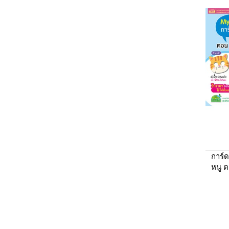
การ์ด
หนู ตอ