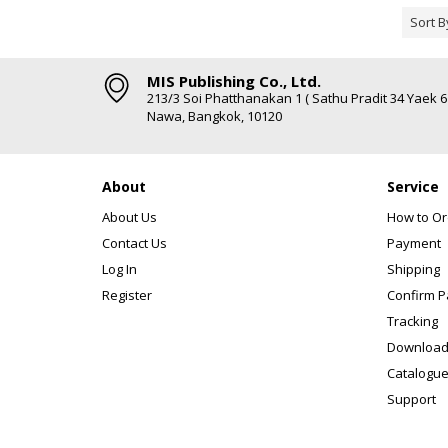
Sort B
MIS Publishing Co., Ltd.
213/3 Soi Phatthanakan 1 ( Sathu Pradit 34 Yaek 
Nawa, Bangkok, 10120
About
Service
About Us
How to Or
Contact Us
Payment
Log In
Shipping
Register
Confirm 
Tracking
Download
Catalogue
Support