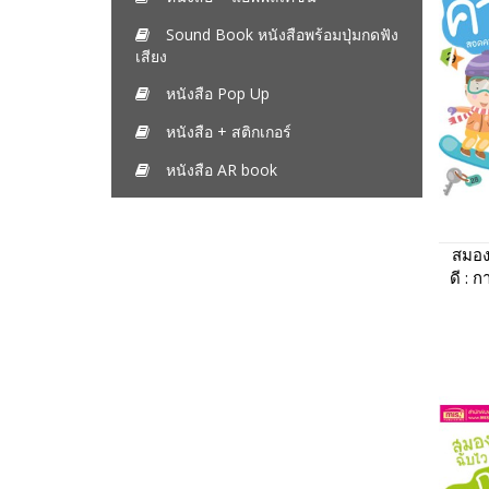
Sound Book หนังสือพร้อมปุ่มกดฟัง
เสียง
หนังสือ Pop Up
หนังสือ + สติกเกอร์
หนังสือ AR book
สมอง
ดี : 