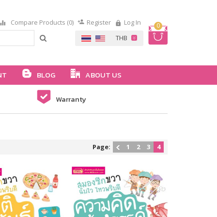
Compare Products (0)
Register
Log In
0
NT
BLOG
ABOUT US
Warranty
Page:
1
2
3
4