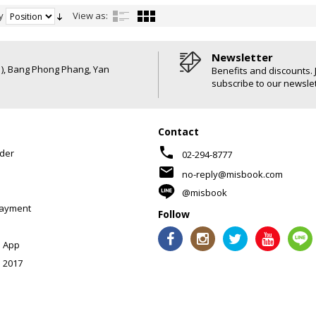
y
View as:
Newsletter
6 ), Bang Phong Phang, Yan
Benefits and discounts. 
subscribe to our newslet
Contact
phone
der
02-294-8777
mail
no-reply@misbook.com
@misbook
Payment
Follow
 App
 2017