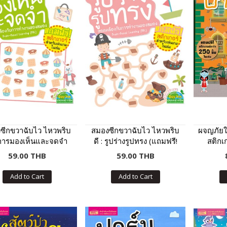
ซีกขวาฉับไว ไหวพริบ
สมองซีกขวาฉับไว ไหวพริบ
ผจญภัยใน
: การมองเห็นและจดจำ
ดี : รูปร่างรูปทรง (แถมฟรี!
สติกเก
แถมฟรี! สติกเกอร์)
สติกเกอร์)
59.00 THB
59.00 THB
Add to Cart
Add to Cart