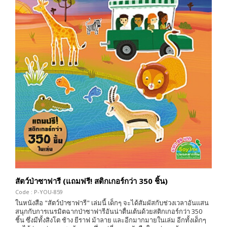
สัตว์ป่าซาฟารี (แถมฟรี! สติกเกอร์กว่า 350 ชิ้น)
Code : P-YOU-859
ในหนังสือ "สัตว์ป่าซาฟารี" เล่มนี้ เด็กๆ จะได้สัมผัสกับช่วงเวลาอันแสน
สนุกกับการเนรมิตฉากป่าซาฟารีอันน่าตื่นเต้นด้วยสติกเกอร์กว่า 350
ชิ้น ซึ่งมีทั้งสิงโต ช้าง ยีราฟ ม้าลาย และอีกมากมายในเล่ม อีกทั้งเด็กๆ