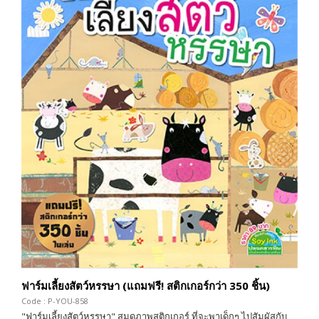
ฟาร์มเลี้ยงสัตว์หรรษา (แถมฟรี! สติกเกอร์กว่า 350 ชิ้น)
Code : P-YOU-858
"ฟาร์มเลี้ยงสัตว์หรรษา" สมุดภาพสติกเกอร์ ที่จะพาเด็กๆ ไปสัมผัสกับ