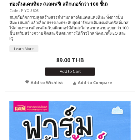
ท่องดินแดนหิมะ (แถมฟรี! สติกเกอร์กว่า 100 ชิ้น)
Code : P-YOU-808
สนุกกับกิจกรรมสุดสร้างสรรค์ท่ามกลางดินแดนแห่งหิมะ ทั้งการปั้น
หิมะ เล่นสกี แล้วเลือกสรรของประดับสุดน่ารักมาเติมแต่งต้นคริสต์มาส
ให้สวยงาม เพลิดเพลินกับสติกเกอร์สีสันสดใส หลากหลายแบบกว่า 100
ชิ้น เสริมสร้างความคิดและจินตนาการให้ก้าวไกล พัฒนาทั้ง EQ และ
IQ
Learn More
89.00 THB
Add to Cart
Add to Wishlist
Add to Compare