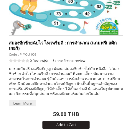
สมองซีกซ้ายฉับไว ไหวพริบดี : การคำนวณ (แถมฟรี! สติก
เกอร์)
Code : P-YOU-908
0 Review(s)
|
Be the first to review
มาร่วมกันสร้างเสริมปัญญา พัฒนาสมองซีกซ้ายไปกับ หนังสือ "สมอง
ซีกซ้าย ฉับไว ไหวพริบดี : การคำนวณ" ที่จะพาเด็กๆ พัฒนาความ
สามารถในการคำนวณ รู้จักตัวเลข การนับจำนวน บวก-ลบ การเปรียบ
เทียบ ฝึกคิดและฝึกหาคำตอบโจทย์ปัญหา นับเป็นพื้นฐานสำคัญของ
การเสริมสร้างสติปัญญาให้กับเด็กๆ ได้เป็นอย่างดี นำเสนอในรูปแบบเกม
และกิจกรรมที่สนุกสนาน พร้อมสติกเกอร์แสนสวยในเล่ม!
Learn More
59.00 THB
Add to Cart