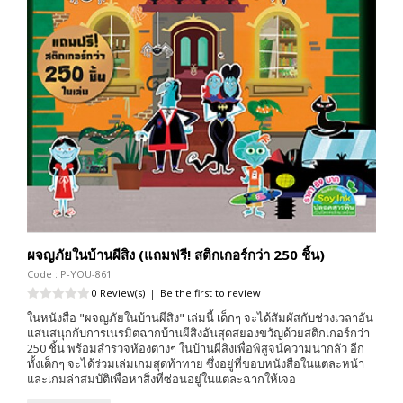
ผจญภัยในบ้านผีสิง (แถมฟรี! สติกเกอร์กว่า 250 ชิ้น)
Code : P-YOU-861
0 Review(s)
|
Be the first to review
ในหนังสือ "ผจญภัยในบ้านผีสิง" เล่มนี้ เด็กๆ จะได้สัมผัสกับช่วงเวลาอัน
แสนสนุกกับการเนรมิตฉากบ้านผีสิงอันสุดสยองขวัญด้วยสติกเกอร์กว่า
250 ชิ้น พร้อมสำรวจห้องต่างๆ ในบ้านผีสิงเพื่อพิสูจน์ความน่ากลัว อีก
ทั้งเด็กๆ จะได้ร่วมเล่มเกมสุดท้าทาย ซึ่งอยู่ที่ขอบหนังสือในแต่ละหน้า
และเกมล่าสมบัติเพื่อหาสิ่งที่ซ่อนอยู่ในแต่ละฉากให้เจอ