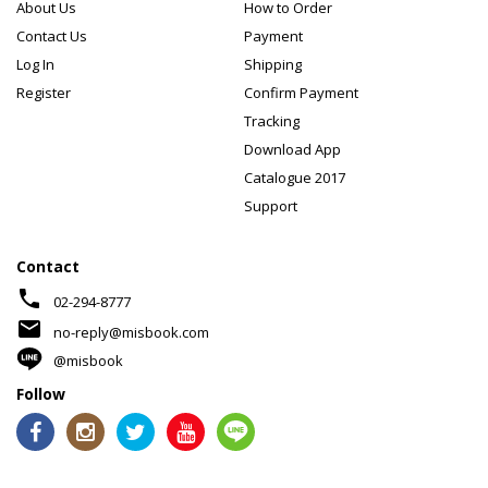
About Us
How to Order
Contact Us
Payment
Log In
Shipping
Register
Confirm Payment
Tracking
Download App
Catalogue 2017
Support
Contact
phone
02-294-8777
mail
no-reply@misbook.com
@misbook
Follow