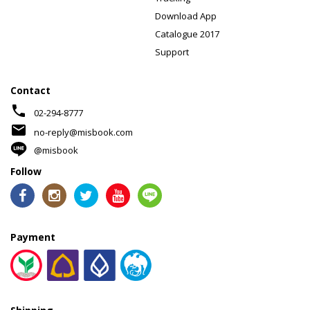
Download App
Catalogue 2017
Support
Contact
phone
02-294-8777
mail
no-reply@misbook.com
@misbook
Follow
Payment