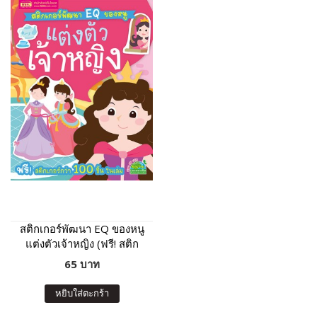
สติกเกอร์พัฒนา EQ ของหนู
แต่งตัวเจ้าหญิง (ฟรี! สติก
เกอร์กว่า 100 ชิ้น ในเล่ม)
65 บาท
หยิบใส่ตะกร้า