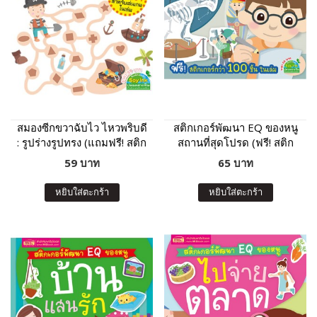
สมองซีกขวาฉับไว ไหวพริบดี
สติกเกอร์พัฒนา EQ ของหนู
: รูปร่างรูปทรง (แถมฟรี! สติก
สถานที่สุดโปรด (ฟรี! สติก
เกอร์)
เกอร์กว่า 100 ชิ้น ในเล่ม)
59 บาท
65 บาท
หยิบใส่ตะกร้า
หยิบใส่ตะกร้า