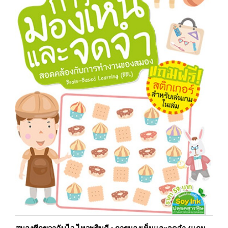
สมองซีกขวาฉับไว ไหวพริบดี : การมองเห็นและจดจำ (แถม