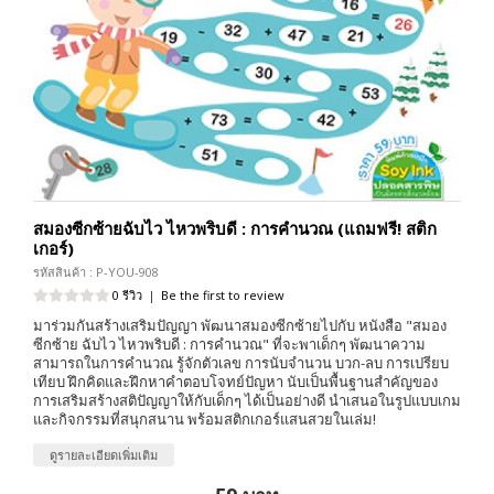
สมองซีกซ้ายฉับไว ไหวพริบดี : การคำนวณ (แถมฟรี! สติก
เกอร์)
รหัสสินค้า : P-YOU-908
0 รีวิว
|
Be the first to review
มาร่วมกันสร้างเสริมปัญญา พัฒนาสมองซีกซ้ายไปกับ หนังสือ "สมอง
ซีกซ้าย ฉับไว ไหวพริบดี : การคำนวณ" ที่จะพาเด็กๆ พัฒนาความ
สามารถในการคำนวณ รู้จักตัวเลข การนับจำนวน บวก-ลบ การเปรียบ
เทียบ ฝึกคิดและฝึกหาคำตอบโจทย์ปัญหา นับเป็นพื้นฐานสำคัญของ
การเสริมสร้างสติปัญญาให้กับเด็กๆ ได้เป็นอย่างดี นำเสนอในรูปแบบเกม
และกิจกรรมที่สนุกสนาน พร้อมสติกเกอร์แสนสวยในเล่ม!
ดูรายละเอียดเพิ่มเติม