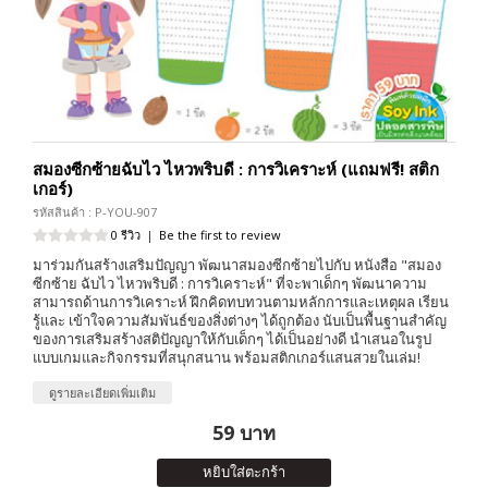
สมองซีกซ้ายฉับไว ไหวพริบดี : การวิเคราะห์ (แถมฟรี! สติก
เกอร์)
รหัสสินค้า : P-YOU-907
0 รีวิว
|
Be the first to review
มาร่วมกันสร้างเสริมปัญญา พัฒนาสมองซีกซ้ายไปกับ หนังสือ "สมอง
ซีกซ้าย ฉับไว ไหวพริบดี : การวิเคราะห์" ที่จะพาเด็กๆ พัฒนาความ
สามารถด้านการวิเคราะห์ ฝึกคิดทบทวนตามหลักการและเหตุผล เรียน
รู้และ เข้าใจความสัมพันธ์ของสิ่งต่างๆ ได้ถูกต้อง นับเป็นพื้นฐานสำคัญ
ของการเสริมสร้างสติปัญญาให้กับเด็กๆ ได้เป็นอย่างดี นำเสนอในรูป
แบบเกมและกิจกรรมที่สนุกสนาน พร้อมสติกเกอร์แสนสวยในเล่ม!
ดูรายละเอียดเพิ่มเติม
59 บาท
หยิบใส่ตะกร้า