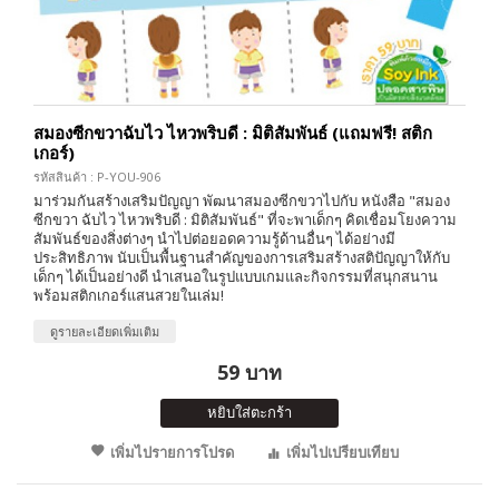
สมองซีกขวาฉับไว ไหวพริบดี : มิติสัมพันธ์ (แถมฟรี! สติก
เกอร์)
รหัสสินค้า : P-YOU-906
มาร่วมกันสร้างเสริมปัญญา พัฒนาสมองซีกขวาไปกับ หนังสือ "สมอง
ซีกขวา ฉับไว ไหวพริบดี : มิติสัมพันธ์" ที่จะพาเด็กๆ คิดเชื่อมโยงความ
สัมพันธ์ของสิ่งต่างๆ นำไปต่อยอดความรู้ด้านอื่นๆ ได้อย่างมี
ประสิทธิภาพ นับเป็นพื้นฐานสำคัญของการเสริมสร้างสติปัญญาให้กับ
เด็กๆ ได้เป็นอย่างดี นำเสนอในรูปแบบเกมและกิจกรรมที่สนุกสนาน
พร้อมสติกเกอร์แสนสวยในเล่ม!
ดูรายละเอียดเพิ่มเติม
59 บาท
หยิบใส่ตะกร้า
เพิ่มไปรายการโปรด
เพิ่มไปเปรียบเทียบ