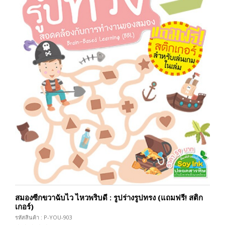
สมองซีกขวาฉับไว ไหวพริบดี : รูปร่างรูปทรง (แถมฟรี! สติก
เกอร์)
รหัสสินค้า : P-YOU-903