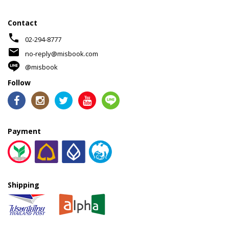
Contact
phone
02-294-8777
mail
no-reply@misbook.com
@misbook
Follow
Payment
Shipping