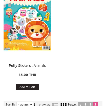
Puffy Stickers : Animals
85.00 THB
Add to Cart
Sort By
Page:
1
2
3
View as: